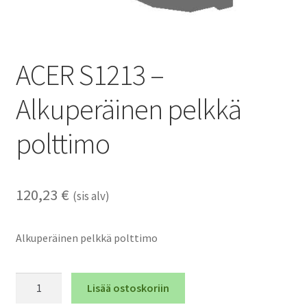
ACER S1213 –
Alkuperäinen pelkkä
polttimo
120,23
€
(sis alv)
Alkuperäinen pelkkä polttimo
ACER
Lisää ostoskoriin
S1213