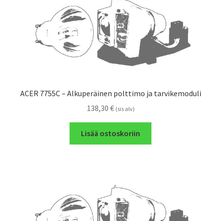
ACER 7755C – Alkuperäinen polttimo ja tarvikemoduli
138,30
€
(sis alv)
Lisää ostoskoriin