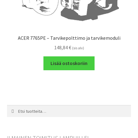
ACER 7765PE – Tarvikepolttimo ja tarvikemoduli
148,84
€
(sis alv)
Lisää ostoskoriin
Etsi:
Haku
ILMAINEN TOIMITUS LAMPUILLE!