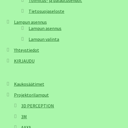
Toimitus- ja palautusehdot
Tietosuojaseloste
Lampun asennus
Lampun asennus
Lampun valinta
Yhteystiedot
KIRJAUDU
Kaukosäätimet
Projektorilamput
3D PERCEPTION
3M
AAXA