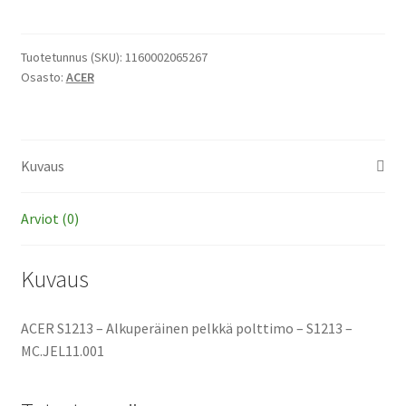
-
Alkuperäinen
pelkkä
Tuotetunnus (SKU):
1160002065267
Osasto:
ACER
polttimo
määrä
Kuvaus
Arviot (0)
Kuvaus
ACER S1213 – Alkuperäinen pelkkä polttimo – S1213 –
MC.JEL11.001