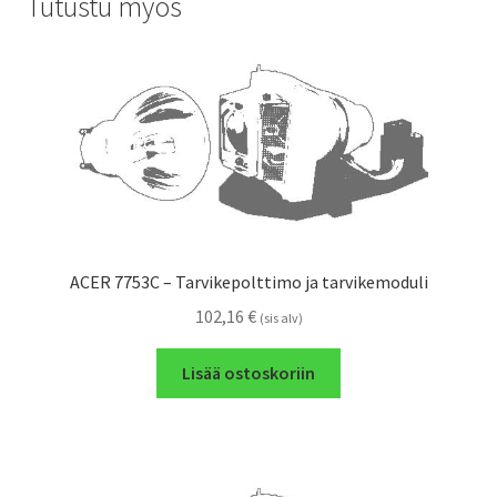
Tutustu myös
ACER 7753C – Tarvikepolttimo ja tarvikemoduli
102,16
€
(sis alv)
Lisää ostoskoriin