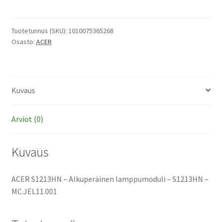
-
Alkuperäinen
lamppumoduli
Tuotetunnus (SKU):
1010075365268
Osasto:
ACER
määrä
Kuvaus
Arviot (0)
Kuvaus
ACER S1213HN – Alkuperäinen lamppumoduli – S1213HN –
MC.JEL11.001