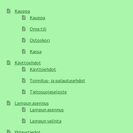
Kauppa
Kauppa
Oma tili
Ostoskori
Kassa
Käyttöehdot
Käyttöehdot
Toimitus- ja palautusehdot
Tietosuojaseloste
Lampun asennus
Lampun asennus
Lampun valinta
Yhteystiedot