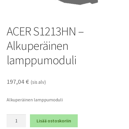
ACER S1213HN –
Alkuperäinen
lamppumoduli
197,04
€
(sis alv)
Alkuperäinen lamppumoduli
ACER
Lisää ostoskoriin
S1213HN