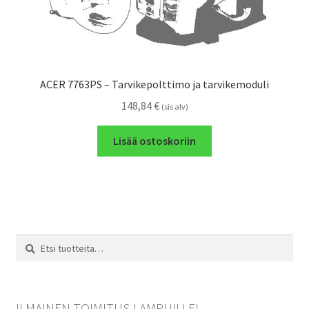
ACER 7763PS – Tarvikepolttimo ja tarvikemoduli
148,84
€
(sis alv)
Lisää ostoskoriin
Etsi:
Haku
ILMAINEN TOIMITUS LAMPUILLE!