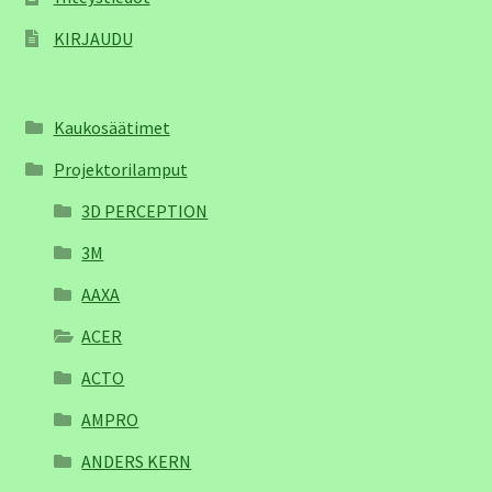
KIRJAUDU
Kaukosäätimet
Projektorilamput
3D PERCEPTION
3M
AAXA
ACER
ACTO
AMPRO
ANDERS KERN