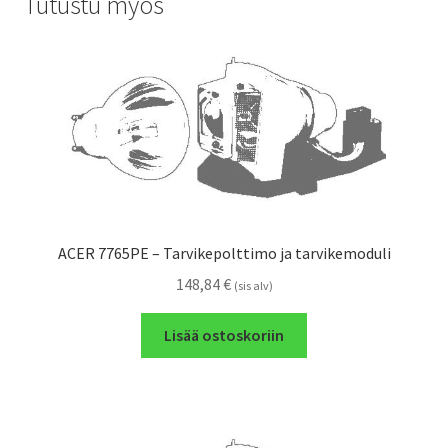
Tutustu myös
ACER 7765PE – Tarvikepolttimo ja tarvikemoduli
148,84
€
(sis alv)
Lisää ostoskoriin