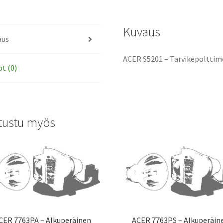
Kuvaus
aus
ACER S5201 – Tarvikepolttimo
ot (0)
tustu myös
CER 7763PA – Alkuperäinen
ACER 7763PS – Alkuperäin