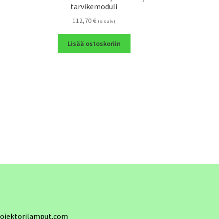
tarvikemoduli
112,70
€
(sis alv)
Lisää ostoskoriin
ojektorilamput.com