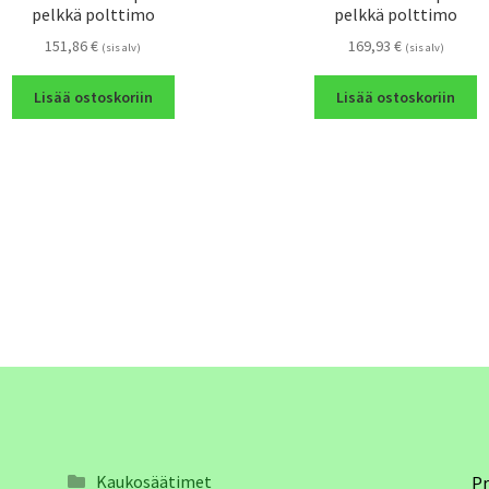
pelkkä polttimo
pelkkä polttimo
151,86
€
169,93
€
(sis alv)
(sis alv)
Lisää ostoskoriin
Lisää ostoskoriin
Kaukosäätimet
Pr