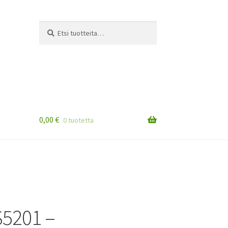
Etsi:
Haku
0,00
€
0 tuotetta
5201 –