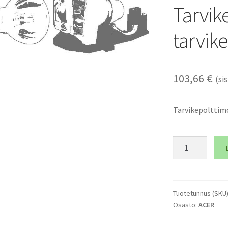
Tarvik
tarvik
103,66
€
(sis
Tarvikepolttimo
ACER
S5201
-
Tarvikepolttim
ja
Tuotetunnus (SKU
Osasto:
ACER
tarvikemoduli
määrä