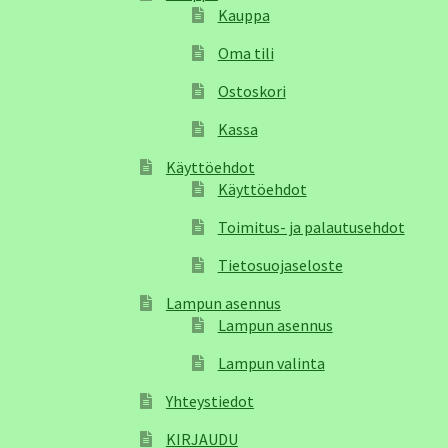
Kauppa
Oma tili
Ostoskori
Kassa
Käyttöehdot
Käyttöehdot
Toimitus- ja palautusehdot
Tietosuojaseloste
Lampun asennus
Lampun asennus
Lampun valinta
Yhteystiedot
KIRJAUDU