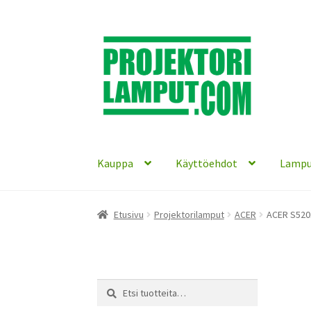
Siirry
Siirry
navigointiin
sisältöön
Kauppa
Käyttöehdot
Lampu
Etusivu
Projektorilamput
ACER
ACER S5201
Etsi:
Haku