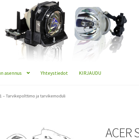
n asennus
Yhteystiedot
KIRJAUDU
 – Tarvikepolttimo ja tarvikemoduli
ACER S