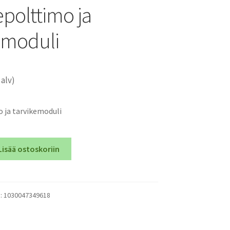
epolttimo ja
emoduli
 alv)
 ja tarvikemoduli
Lisää ostoskoriin
o
):
1030047349618