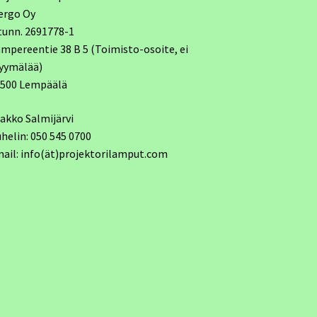
ergo Oy
tunn. 2691778-1
mpereentie 38 B 5 (Toimisto-osoite, ei
yymälää)
7500 Lempäälä
akko Salmijärvi
helin: 050 545 0700
ail: info(ät)projektorilamput.com