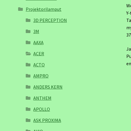
W
Projektorilamput
Y-
3D PERCEPTION
Ta
m
3M
3
AAXA
Ja
ACER
Pu
em
ACTO
AMPRO
ANDERS KERN
ANTHEM
APOLLO
ASK PROXIMA