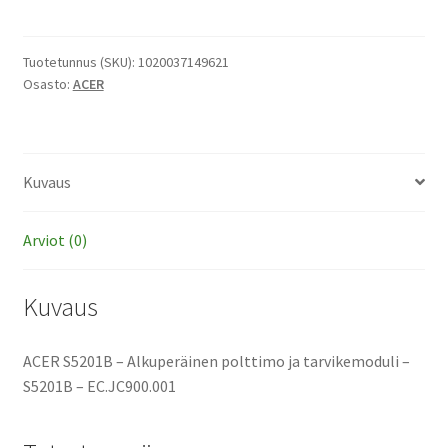
-
Alkuperäinen
polttimo
Tuotetunnus (SKU):
1020037149621
Osasto:
ACER
ja
tarvikemoduli
määrä
Kuvaus
Arviot (0)
Kuvaus
ACER S5201B – Alkuperäinen polttimo ja tarvikemoduli –
S5201B – EC.JC900.001