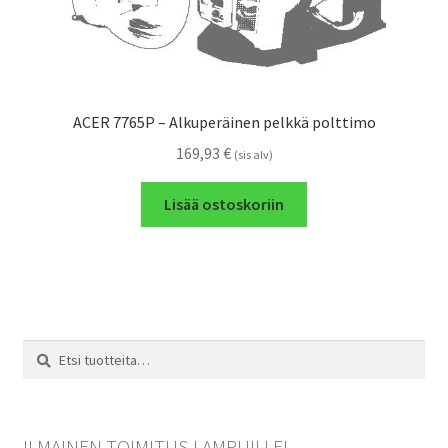
ACER 7765P – Alkuperäinen pelkkä polttimo
169,93
€
(sis alv)
Lisää ostoskoriin
Etsi:
Haku
ILMAINEN TOIMITUS LAMPUILLE!