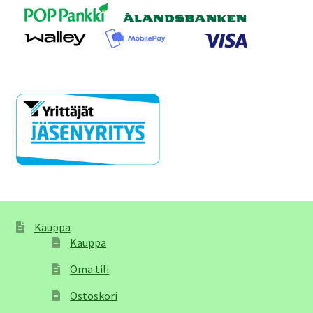
Kauppa
Kauppa
Oma tili
Ostoskori