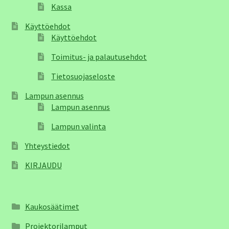
Kassa
Käyttöehdot
Käyttöehdot
Toimitus- ja palautusehdot
Tietosuojaseloste
Lampun asennus
Lampun asennus
Lampun valinta
Yhteystiedot
KIRJAUDU
Kaukosäätimet
Projektorilamput