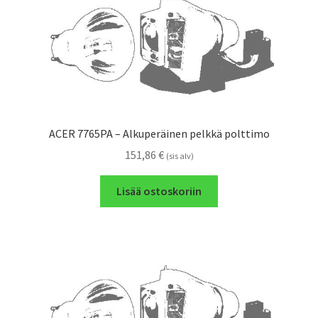
ACER 7765PA – Alkuperäinen pelkkä polttimo
151,86
€
(sis alv)
Lisää ostoskoriin