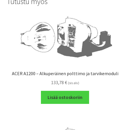
Tutustu myös
ACER A1200 – Alkuperäinen polttimo ja tarvikemoduli
133,78
€
(sis alv)
Lisää ostoskoriin