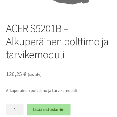
ACER S5201B –
Alkuperäinen polttimo ja
tarvikemoduli
126,25
€
(sis alv)
Alkuperäinen polttimo ja tarvikemoduli
ACER
Lisää ostoskoriin
S5201B