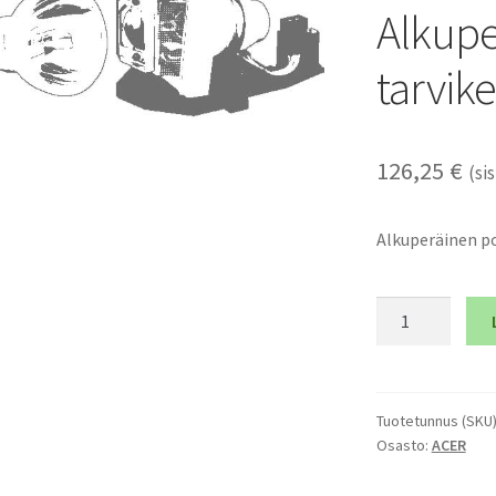
Alkupe
tarvik
126,25
€
(sis
Alkuperäinen po
ACER
S5301WB
-
Alkuperäinen
polttimo
Tuotetunnus (SKU
Osasto:
ACER
ja
tarvikemoduli