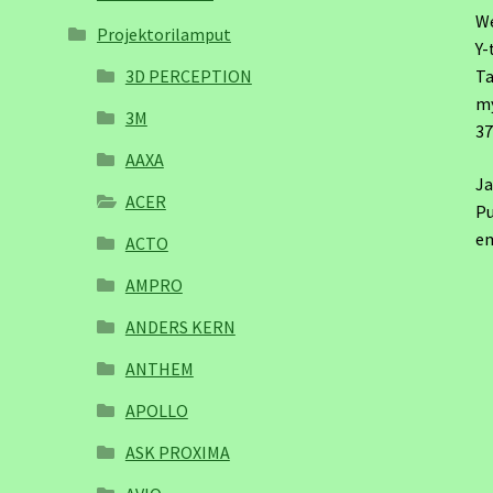
W
Projektorilamput
Y-
3D PERCEPTION
Ta
m
3M
3
AAXA
Ja
ACER
Pu
em
ACTO
AMPRO
ANDERS KERN
ANTHEM
APOLLO
ASK PROXIMA