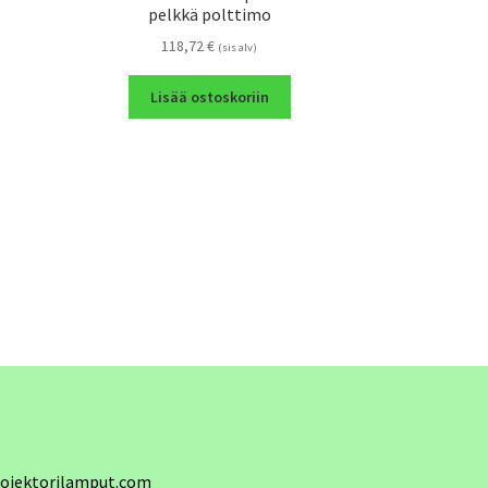
pelkkä polttimo
118,72
€
(sis alv)
Lisää ostoskoriin
ojektorilamput.com