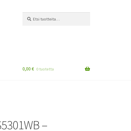
Etsi:
Haku
0,00
€
0 tuotetta
S5301WB –