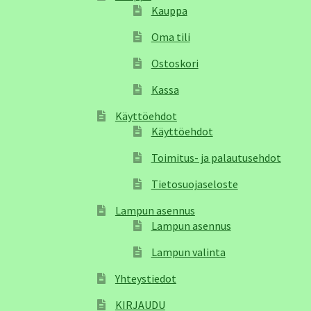
Kauppa
Oma tili
Ostoskori
Kassa
Käyttöehdot
Käyttöehdot
Toimitus- ja palautusehdot
Tietosuojaseloste
Lampun asennus
Lampun asennus
Lampun valinta
Yhteystiedot
KIRJAUDU