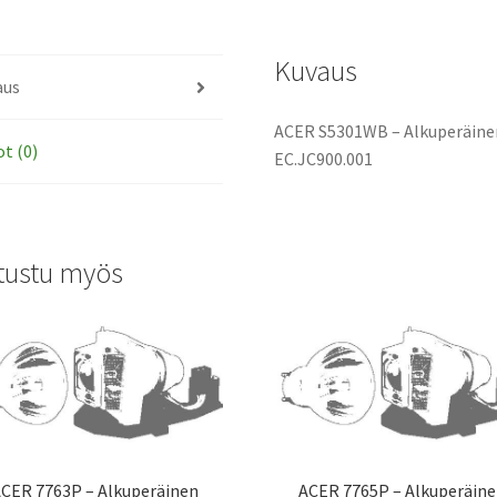
määrä
Kuvaus
aus
ACER S5301WB – Alkuperäinen
ot (0)
EC.JC900.001
tustu myös
CER 7763P – Alkuperäinen
ACER 7765P – Alkuperäin