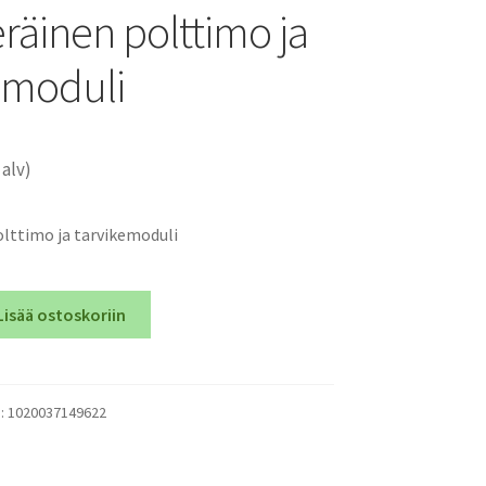
räinen polttimo ja
emoduli
 alv)
lttimo ja tarvikemoduli
Lisää ostoskoriin
):
1020037149622