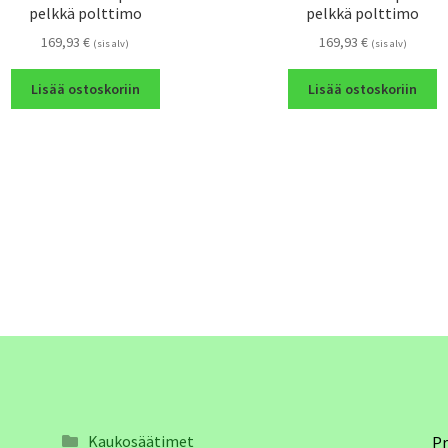
pelkkä polttimo
pelkkä polttimo
169,93
€
169,93
€
(sis alv)
(sis alv)
Lisää ostoskoriin
Lisää ostoskoriin
Kaukosäätimet
Pr