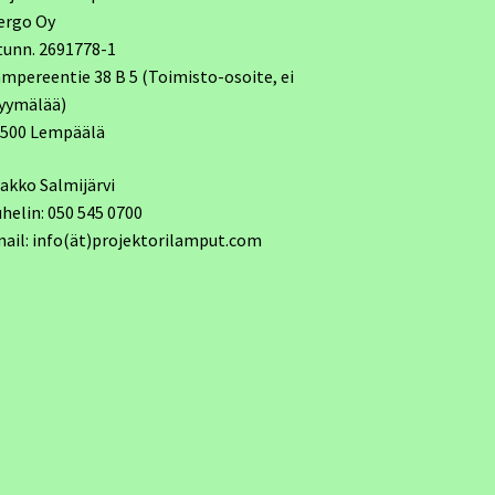
ergo Oy
tunn. 2691778-1
mpereentie 38 B 5 (Toimisto-osoite, ei
yymälää)
7500 Lempäälä
akko Salmijärvi
helin: 050 545 0700
ail: info(ät)projektorilamput.com