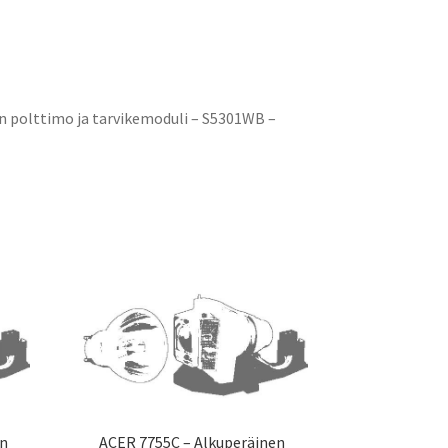
 polttimo ja tarvikemoduli – S5301WB –
en
ACER 7755C – Alkuperäinen