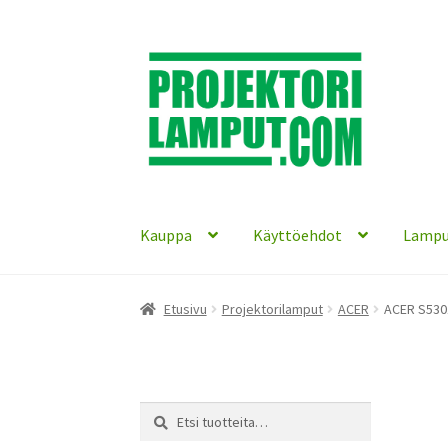
Siirry
Siirry
navigointiin
sisältöön
Kauppa
Käyttöehdot
Lampu
Etusivu
Projektorilamput
ACER
ACER S5301
Etsi:
Haku