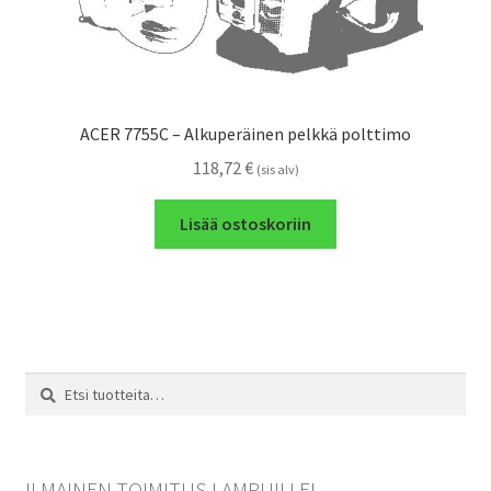
ACER 7755C – Alkuperäinen pelkkä polttimo
118,72
€
(sis alv)
Lisää ostoskoriin
Etsi:
Haku
ILMAINEN TOIMITUS LAMPUILLE!