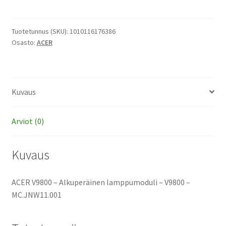
-
Alkuperäinen
lamppumoduli
Tuotetunnus (SKU):
1010116176386
Osasto:
ACER
määrä
Kuvaus
Arviot (0)
Kuvaus
ACER V9800 – Alkuperäinen lamppumoduli – V9800 –
MC.JNW11.001