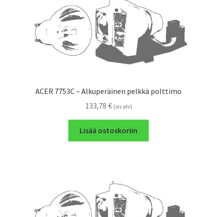
ACER 7753C – Alkuperäinen pelkkä polttimo
133,78
€
(sis alv)
Lisää ostoskoriin