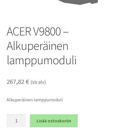
ACER V9800 –
Alkuperäinen
lamppumoduli
267,82
€
(sis alv)
Alkuperäinen lamppumoduli
ACER
Lisää ostoskoriin
V9800