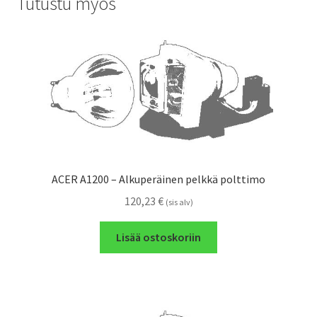
Tutustu myös
ACER A1200 – Alkuperäinen pelkkä polttimo
120,23
€
(sis alv)
Lisää ostoskoriin