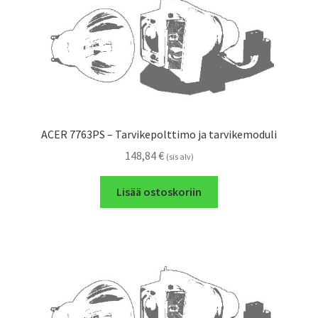
ACER 7763PS – Tarvikepolttimo ja tarvikemoduli
148,84
€
(sis alv)
Lisää ostoskoriin