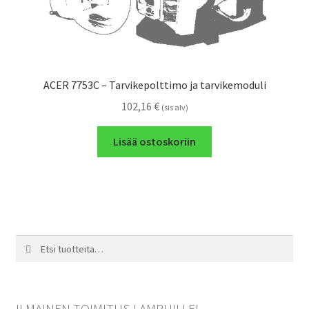
ACER 7753C – Tarvikepolttimo ja tarvikemoduli
102,16
€
(sis alv)
Lisää ostoskoriin
Etsi:
Haku
ILMAINEN TOIMITUS LAMPUILLE!