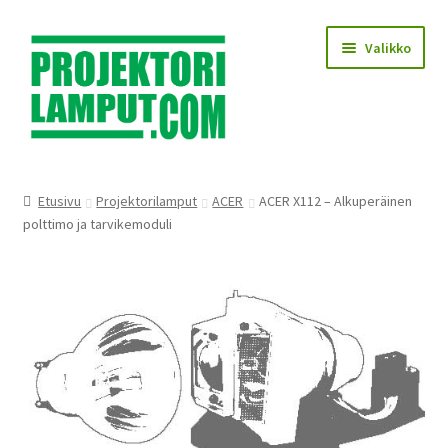
Siirry
Siirry
Valikko
navigointiin
sisältöön
Laajen
Kauppa
alemm
Etusivu
Projektorilamput
ACER
ACER X112 – Alkuperäinen
tason
Laajen
polttimo ja tarvikemoduli
Käyttöehdot
valikko
alemm
tason
Laajen
Lampun asennus
valikko
alemm
tason
Yhteystiedot
valikko
KIRJAUDU