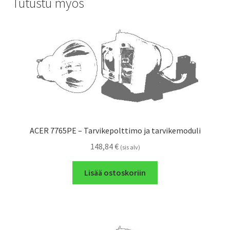
Tutustu myös
ACER 7765PE – Tarvikepolttimo ja tarvikemoduli
148,84
€
(sis alv)
Lisää ostoskoriin