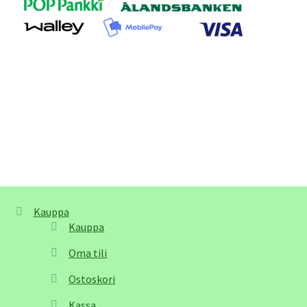
Kauppa
Kauppa
Oma tili
Ostoskori
Kassa