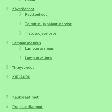
Käyttöehdot
Käyttöehdot
Toimitus- ja palautusehdot
Tietosuojaseloste
Lampun asennus
Lampun asennus
Lampun valinta
Yhteystiedot
KIRJAUDU
Kaukosäätimet
Projektorilamput