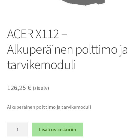
ACER X112 –
Alkuperäinen polttimo ja
tarvikemoduli
126,25
€
(sis alv)
Alkuperäinen polttimo ja tarvikemoduli
ACER
Lisää ostoskoriin
X112