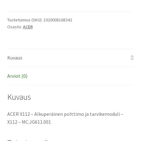
-
Alkuperäinen
polttimo
Tuotetunnus (SKU):
1020008168342
Osasto:
ACER
ja
tarvikemoduli
määrä
Kuvaus
Arviot (0)
Kuvaus
ACER X112 – Alkuperäinen polttimo ja tarvikemoduli –
X112 – MC.JG611.001