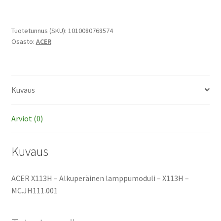
-
Alkuperäinen
lamppumoduli
Tuotetunnus (SKU):
1010080768574
Osasto:
ACER
määrä
Kuvaus
Arviot (0)
Kuvaus
ACER X113H – Alkuperäinen lamppumoduli – X113H –
MC.JH111.001