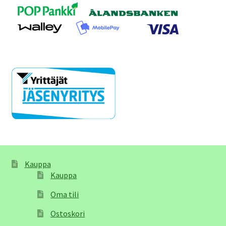
Kauppa
Kauppa
Oma tili
Ostoskori