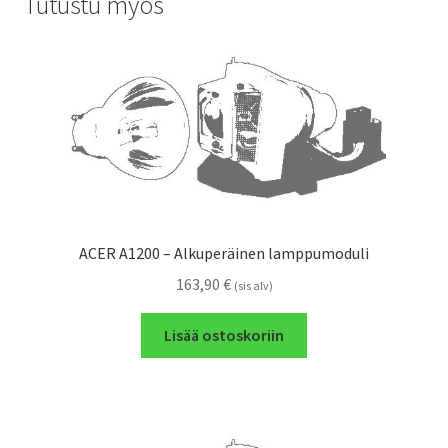
Tutustu myös
ACER A1200 – Alkuperäinen lamppumoduli
163,90
€
(sis alv)
Lisää ostoskoriin