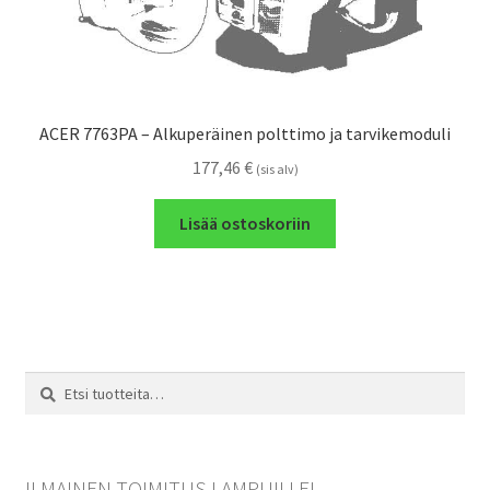
ACER 7763PA – Alkuperäinen polttimo ja tarvikemoduli
177,46
€
(sis alv)
Lisää ostoskoriin
Etsi:
Haku
ILMAINEN TOIMITUS LAMPUILLE!