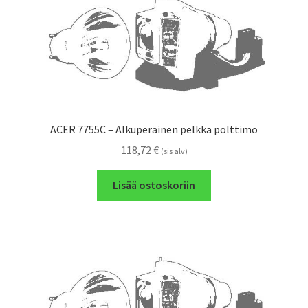
ACER 7755C – Alkuperäinen pelkkä polttimo
118,72
€
(sis alv)
Lisää ostoskoriin