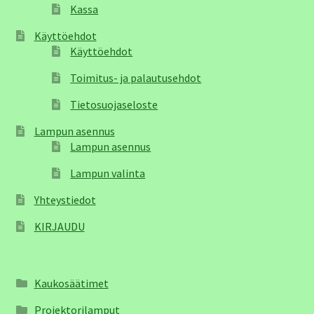
Kassa
Käyttöehdot
Käyttöehdot
Toimitus- ja palautusehdot
Tietosuojaseloste
Lampun asennus
Lampun asennus
Lampun valinta
Yhteystiedot
KIRJAUDU
Kaukosäätimet
Projektorilamput