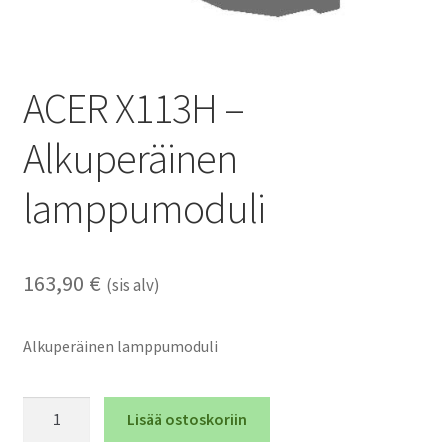
ACER X113H –
Alkuperäinen
lamppumoduli
163,90
€
(sis alv)
Alkuperäinen lamppumoduli
ACER
Lisää ostoskoriin
X113H