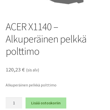
ACER X1140 –
Alkuperäinen pelkkä
polttimo
120,23
€
(sis alv)
Alkuperäinen pelkkä polttimo
ACER
Lisää ostoskoriin
X1140