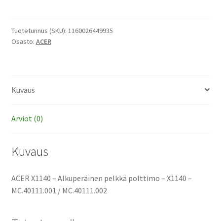
-
Alkuperäinen
pelkkä
Tuotetunnus (SKU):
1160026449935
Osasto:
ACER
polttimo
määrä
Kuvaus
Arviot (0)
Kuvaus
ACER X1140 – Alkuperäinen pelkkä polttimo – X1140 –
MC.40111.001 / MC.40111.002