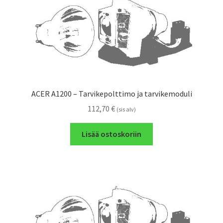
ACER A1200 – Tarvikepolttimo ja tarvikemoduli
112,70
€
(sis alv)
Lisää ostoskoriin