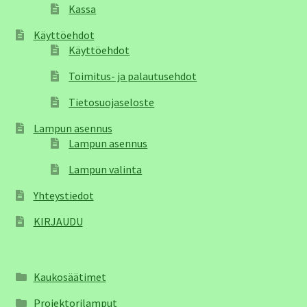
Kassa
Käyttöehdot
Käyttöehdot
Toimitus- ja palautusehdot
Tietosuojaseloste
Lampun asennus
Lampun asennus
Lampun valinta
Yhteystiedot
KIRJAUDU
Kaukosäätimet
Projektorilamput