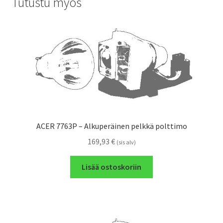
Tutustu myös
ACER 7763P – Alkuperäinen pelkkä polttimo
169,93
€
(sis alv)
Lisää ostoskoriin