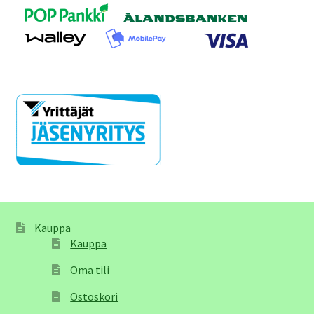
Kauppa
Kauppa
Oma tili
Ostoskori