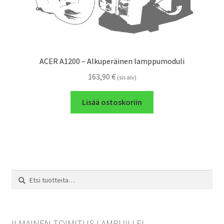
ACER A1200 – Alkuperäinen lamppumoduli
163,90
€
(sis alv)
Lisää ostoskoriin
Etsi:
Haku
ILMAINEN TOIMITUS LAMPUILLE!