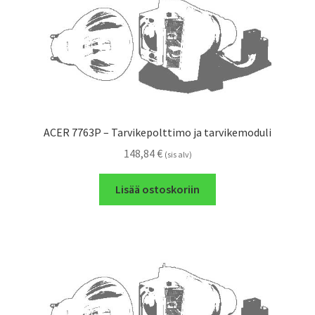
ACER 7763P – Tarvikepolttimo ja tarvikemoduli
148,84
€
(sis alv)
Lisää ostoskoriin