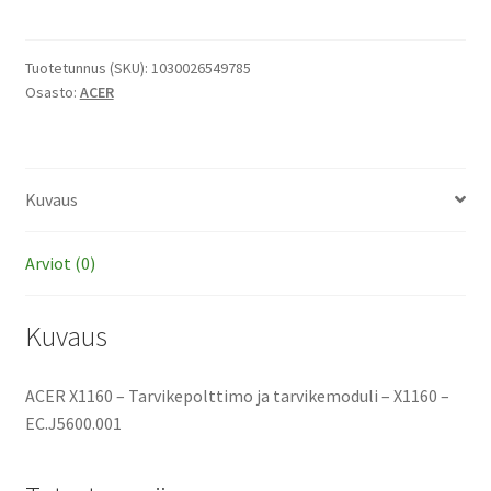
-
Tarvikepolttimo
ja
Tuotetunnus (SKU):
1030026549785
Osasto:
ACER
tarvikemoduli
määrä
Kuvaus
Arviot (0)
Kuvaus
ACER X1160 – Tarvikepolttimo ja tarvikemoduli – X1160 –
EC.J5600.001