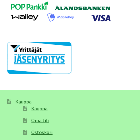
Kauppa
Kauppa
Oma tili
Ostoskori