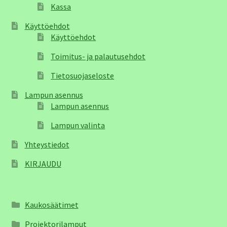
Kassa
Käyttöehdot
Käyttöehdot
Toimitus- ja palautusehdot
Tietosuojaseloste
Lampun asennus
Lampun asennus
Lampun valinta
Yhteystiedot
KIRJAUDU
Kaukosäätimet
Projektorilamput