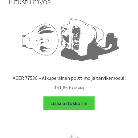
Tutustu myös
ACER 7753C – Alkuperäinen polttimo ja tarvikemoduli
151,86
€
(sis alv)
Lisää ostoskoriin