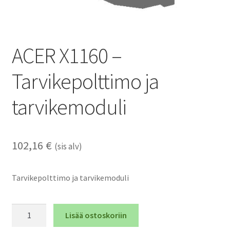
ACER X1160 –
Tarvikepolttimo ja
tarvikemoduli
102,16
€
(sis alv)
Tarvikepolttimo ja tarvikemoduli
ACER
Lisää ostoskoriin
X1160