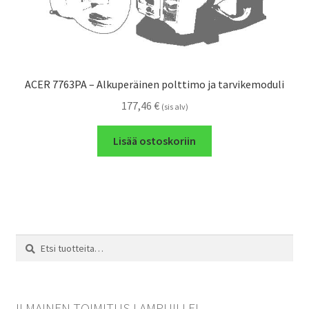
ACER 7763PA – Alkuperäinen polttimo ja tarvikemoduli
177,46
€
(sis alv)
Lisää ostoskoriin
Etsi:
Haku
ILMAINEN TOIMITUS LAMPUILLE!