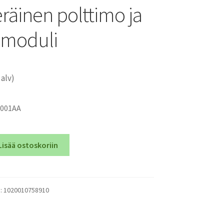
räinen polttimo ja
emoduli
 alv)
A001AA
Lisää ostoskoriin
):
1020010758910