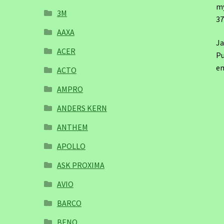
m
3M
3
AAXA
Ja
ACER
Pu
em
ACTO
AMPRO
ANDERS KERN
ANTHEM
APOLLO
ASK PROXIMA
AVIO
BARCO
BENQ