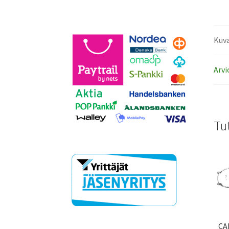
Kuv
Arvi
Tu
CA