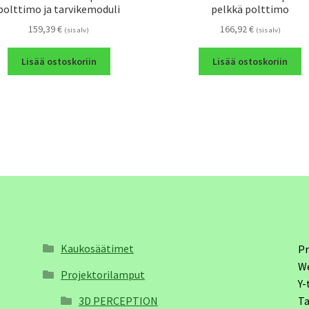
polttimo ja tarvikemoduli
pelkkä polttimo
159,39
€
166,92
€
(sis alv)
(sis alv)
Lisää ostoskoriin
Lisää ostoskoriin
Kaukosäätimet
Pr
W
Projektorilamput
Y-
3D PERCEPTION
Ta