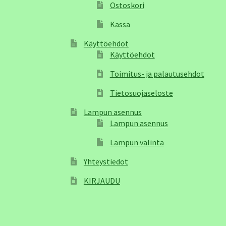
Ostoskori
Kassa
Käyttöehdot
Käyttöehdot
Toimitus- ja palautusehdot
Tietosuojaseloste
Lampun asennus
Lampun asennus
Lampun valinta
Yhteystiedot
KIRJAUDU