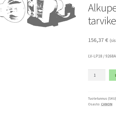
Alkupe
tarvik
156,37
€
(sis
LV-LP18 / 9268
CANON
LV-
7230
-
Alkuperäinen
Tuotetunnus (SKU
Osasto:
CANON
polttimo
ja