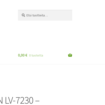
Etsi:
Haku
0,00
€
0 tuotetta
 LV-7230 –