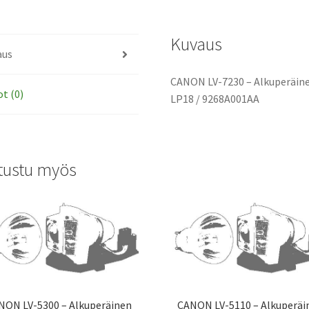
tarvikemoduli
määrä
Kuvaus
aus
CANON LV-7230 – Alkuperäinen
ot (0)
LP18 / 9268A001AA
tustu myös
NON LV-5300 – Alkuperäinen
CANON LV-5110 – Alkuperäi