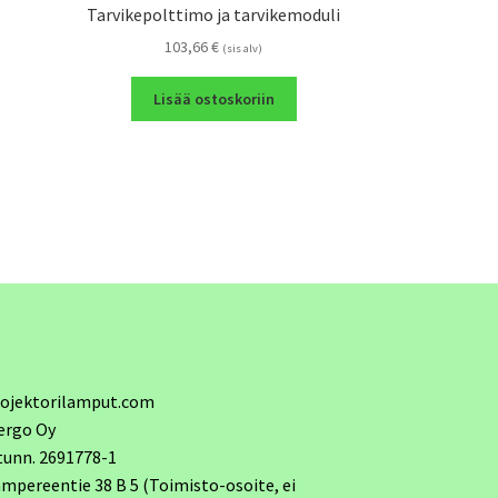
Tarvikepolttimo ja tarvikemoduli
103,66
€
(sis alv)
Lisää ostoskoriin
ojektorilamput.com
ergo Oy
tunn. 2691778-1
mpereentie 38 B 5 (Toimisto-osoite, ei