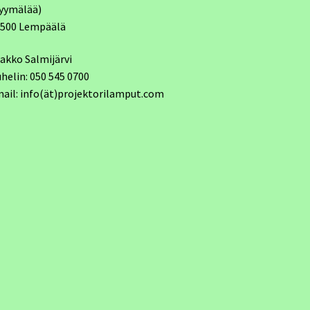
yymälää)
7500 Lempäälä
akko Salmijärvi
helin: 050 545 0700
ail: info(ät)projektorilamput.com