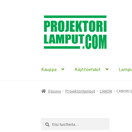
Siirry
Siirry
navigointiin
sisältöön
Kauppa
Käyttöehdot
Lampu
Etusivu
Projektorilamput
CANON
CANON LV
Etsi:
Haku