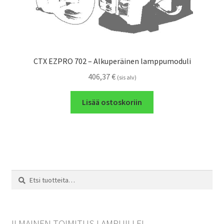
CTX EZPRO 702 – Alkuperäinen lamppumoduli
406,37
€
(sis alv)
Lisää ostoskoriin
Etsi:
Haku
ILMAINEN TOIMITUS LAMPUILLE!