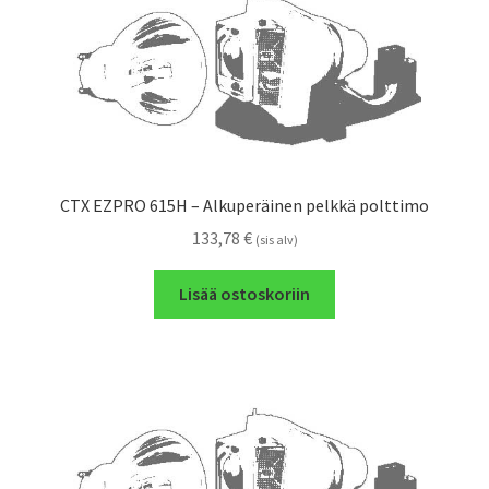
CTX EZPRO 615H – Alkuperäinen pelkkä polttimo
133,78
€
(sis alv)
Lisää ostoskoriin