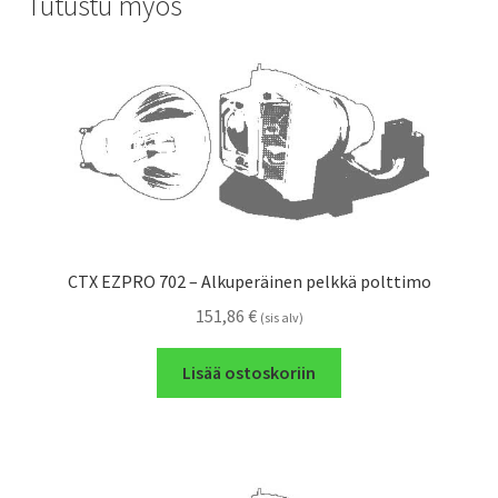
Tutustu myös
CTX EZPRO 702 – Alkuperäinen pelkkä polttimo
151,86
€
(sis alv)
Lisää ostoskoriin