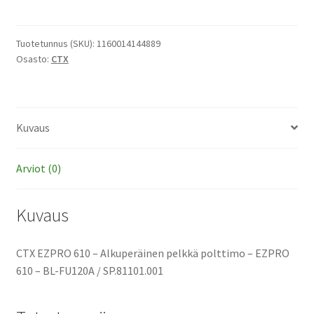
610
-
Alkuperäinen
Tuotetunnus (SKU):
1160014144889
Osasto:
CTX
pelkkä
polttimo
määrä
Kuvaus
Arviot (0)
Kuvaus
CTX EZPRO 610 – Alkuperäinen pelkkä polttimo – EZPRO
610 – BL-FU120A / SP.81101.001