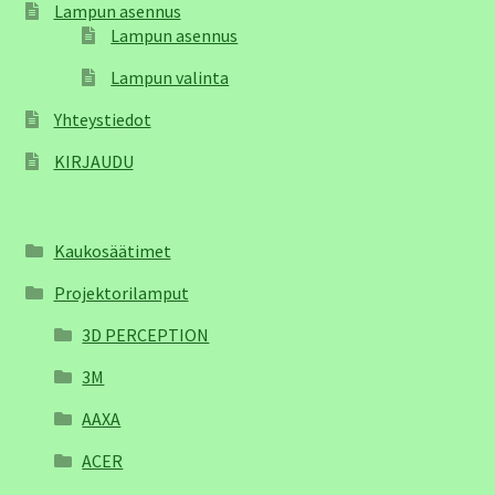
Lampun asennus
Lampun asennus
Lampun valinta
Yhteystiedot
KIRJAUDU
Kaukosäätimet
Projektorilamput
3D PERCEPTION
3M
AAXA
ACER