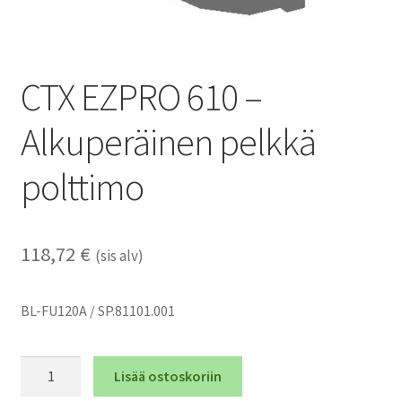
CTX EZPRO 610 –
Alkuperäinen pelkkä
polttimo
118,72
€
(sis alv)
BL-FU120A / SP.81101.001
CTX
Lisää ostoskoriin
EZPRO