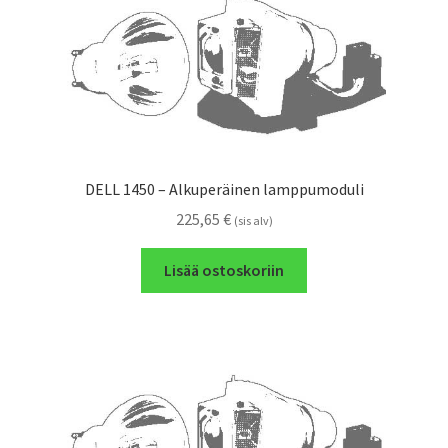
DELL 1450 – Alkuperäinen lamppumoduli
225,65
€
(sis alv)
Lisää ostoskoriin