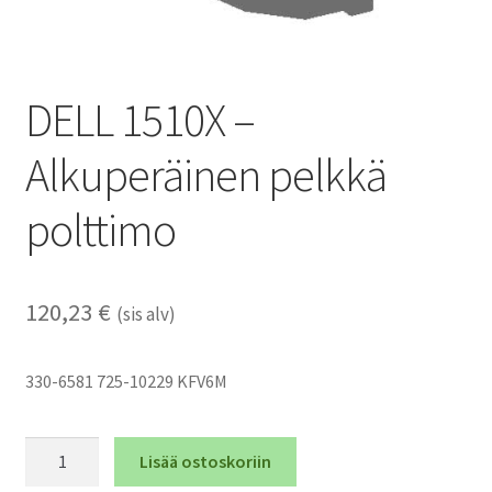
DELL 1510X –
Alkuperäinen pelkkä
polttimo
120,23
€
(sis alv)
330-6581 725-10229 KFV6M
DELL
Lisää ostoskoriin
1510X