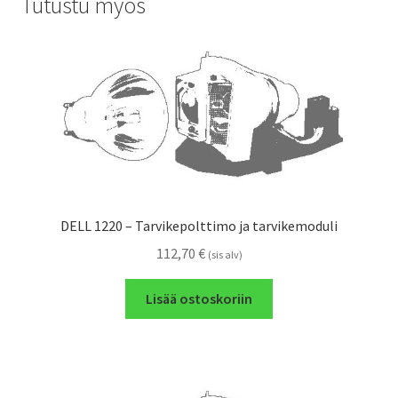
Tutustu myös
DELL 1220 – Tarvikepolttimo ja tarvikemoduli
112,70
€
(sis alv)
Lisää ostoskoriin