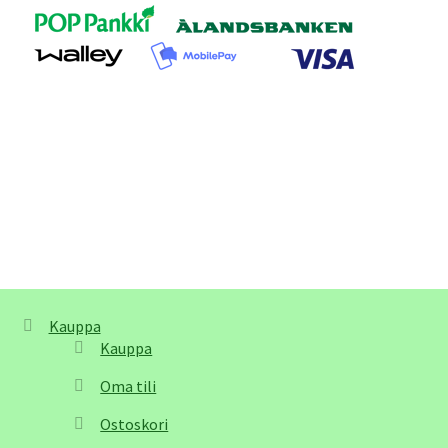
Kauppa
Kauppa
Oma tili
Ostoskori