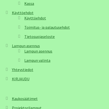
Kassa
Käyttöehdot
Käyttöehdot
Toimitus- ja palautusehdot
Tietosuojaseloste
Lampun asennus
Lampun asennus
Lampun valinta
Yhteystiedot
KIRJAUDU
Kaukosäätimet
Projektorilamput