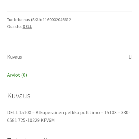
-
Alkuperäinen
pelkkä
Tuotetunnus (SKU):
1160002046612
Osasto:
DELL
polttimo
määrä
Kuvaus
Arviot (0)
Kuvaus
DELL 1510X – Alkuperäinen pelkkä polttimo – 1510X – 330-
6581 725-10229 KFV6M