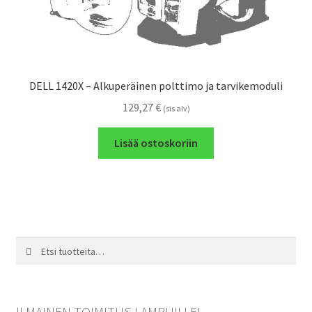
DELL 1420X – Alkuperäinen polttimo ja tarvikemoduli
129,27
€
(sis alv)
Lisää ostoskoriin
Etsi:
Haku
ILMAINEN TOIMITUS LAMPUILLE!