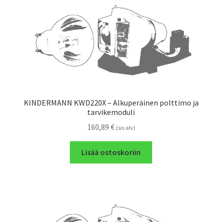
KINDERMANN KWD220X – Alkuperäinen polttimo ja
tarvikemoduli
160,89
€
(sis alv)
Lisää ostoskoriin