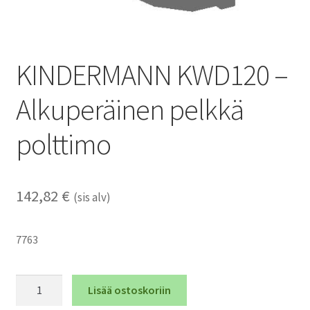
KINDERMANN KWD120 –
Alkuperäinen pelkkä
polttimo
142,82
€
(sis alv)
7763
KINDERMANN
Lisää ostoskoriin
KWD120