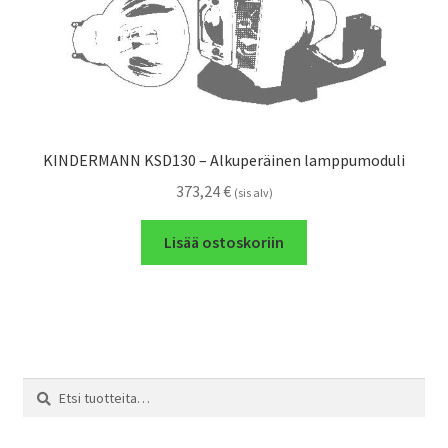
KINDERMANN KSD130 – Alkuperäinen lamppumoduli
373,24
€
(sis alv)
Lisää ostoskoriin
Etsi:
Haku