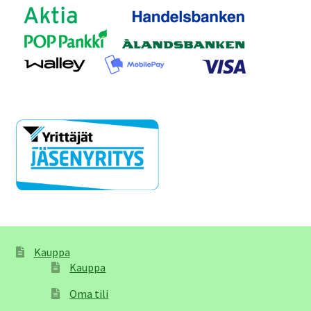
Kauppa
Kauppa
Oma tili