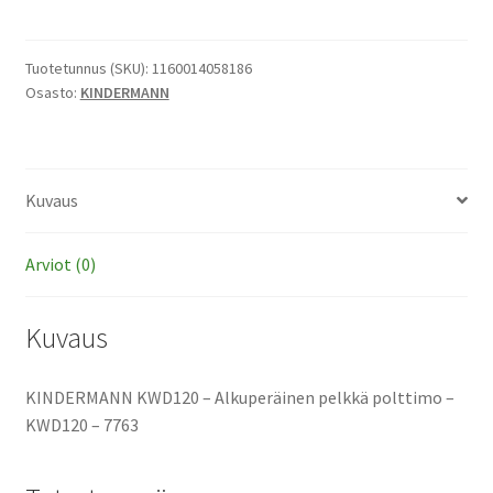
-
Alkuperäinen
pelkkä
Tuotetunnus (SKU):
1160014058186
Osasto:
KINDERMANN
polttimo
määrä
Kuvaus
Arviot (0)
Kuvaus
KINDERMANN KWD120 – Alkuperäinen pelkkä polttimo –
KWD120 – 7763