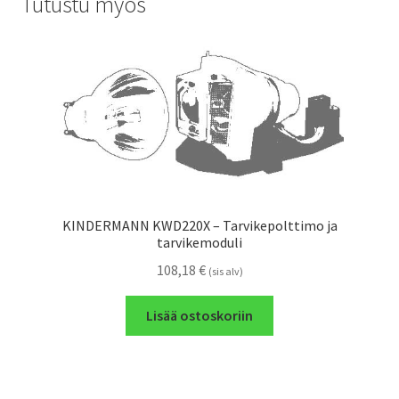
Tutustu myös
KINDERMANN KWD220X – Tarvikepolttimo ja
tarvikemoduli
108,18
€
(sis alv)
Lisää ostoskoriin