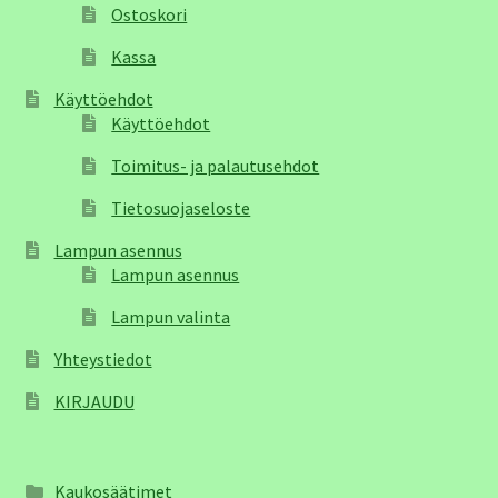
Ostoskori
Kassa
Käyttöehdot
Käyttöehdot
Toimitus- ja palautusehdot
Tietosuojaseloste
Lampun asennus
Lampun asennus
Lampun valinta
Yhteystiedot
KIRJAUDU
Kaukosäätimet