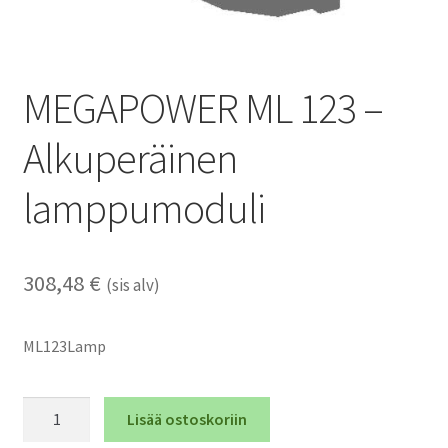
MEGAPOWER ML 123 –
Alkuperäinen
lamppumoduli
308,48
€
(sis alv)
ML123Lamp
MEGAPOWER
Lisää ostoskoriin
ML