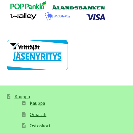
Kauppa
Kauppa
Oma tili
Ostoskori