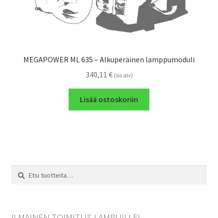
MEGAPOWER ML 635 – Alkuperäinen lamppumoduli
340,11
€
(sis alv)
Lisää ostoskoriin
Etsi:
Haku
ILMAINEN TOIMITUS LAMPUILLE!