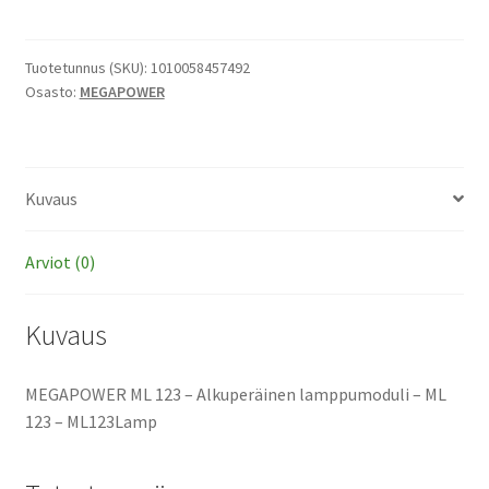
123
-
Alkuperäinen
Tuotetunnus (SKU):
1010058457492
Osasto:
MEGAPOWER
lamppumoduli
määrä
Kuvaus
Arviot (0)
Kuvaus
MEGAPOWER ML 123 – Alkuperäinen lamppumoduli – ML
123 – ML123Lamp