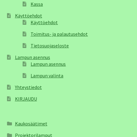
Kassa
Käyttöehdot
Käyttöehdot
Toimitus- ja palautusehdot
Tietosuojaseloste
Lampun asennus
Lampun asennus
Lampun valinta
Yhteystiedot
KIRJAUDU
Kaukosäätimet
Projektorilamput