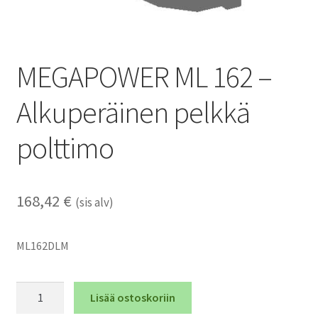
MEGAPOWER ML 162 –
Alkuperäinen pelkkä
polttimo
168,42
€
(sis alv)
ML162DLM
MEGAPOWER
Lisää ostoskoriin
ML