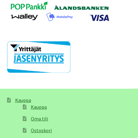
Kauppa
Kauppa
Oma tili
Ostoskori