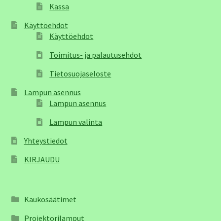
Kassa
Käyttöehdot
Käyttöehdot
Toimitus- ja palautusehdot
Tietosuojaseloste
Lampun asennus
Lampun asennus
Lampun valinta
Yhteystiedot
KIRJAUDU
Kaukosäätimet
Projektorilamput