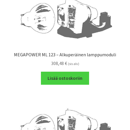
MEGAPOWER ML 123 – Alkuperäinen lamppumoduli
308,48
€
(sis alv)
Lisää ostoskoriin