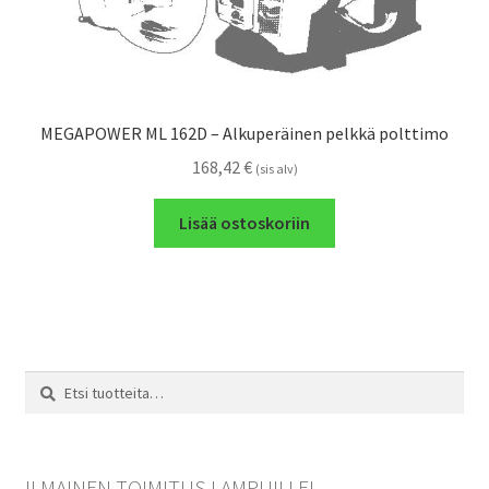
MEGAPOWER ML 162D – Alkuperäinen pelkkä polttimo
168,42
€
(sis alv)
Lisää ostoskoriin
Etsi:
Haku
ILMAINEN TOIMITUS LAMPUILLE!