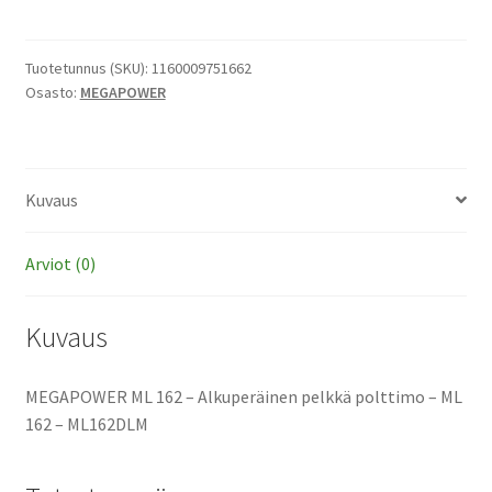
162
-
Alkuperäinen
Tuotetunnus (SKU):
1160009751662
Osasto:
MEGAPOWER
pelkkä
polttimo
määrä
Kuvaus
Arviot (0)
Kuvaus
MEGAPOWER ML 162 – Alkuperäinen pelkkä polttimo – ML
162 – ML162DLM