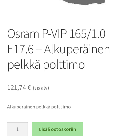
Osram P-VIP 165/1.0
E17.6 – Alkuperäinen
pelkkä polttimo
121,74
€
(sis alv)
Alkuperäinen pelkkä polttimo
Osram
Lisää ostoskoriin
P-