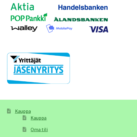
Kauppa
Kauppa
Oma tili