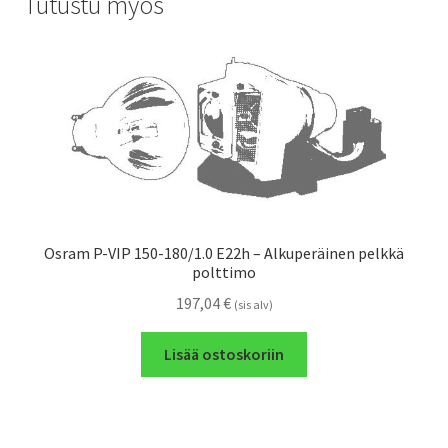
Tutustu myös
Osram P-VIP 150-180/1.0 E22h – Alkuperäinen pelkkä
polttimo
197,04
€
(sis alv)
Lisää ostoskoriin