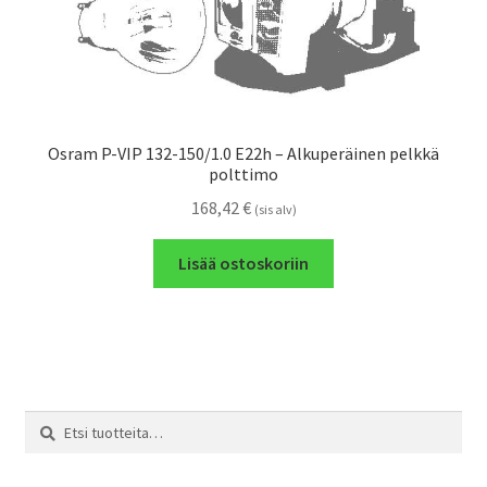
Osram P-VIP 132-150/1.0 E22h – Alkuperäinen pelkkä
polttimo
168,42
€
(sis alv)
Lisää ostoskoriin
Etsi:
Haku