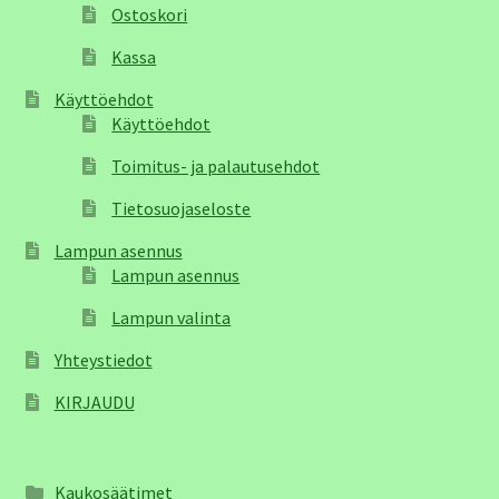
Ostoskori
Kassa
Käyttöehdot
Käyttöehdot
Toimitus- ja palautusehdot
Tietosuojaseloste
Lampun asennus
Lampun asennus
Lampun valinta
Yhteystiedot
KIRJAUDU
Kaukosäätimet