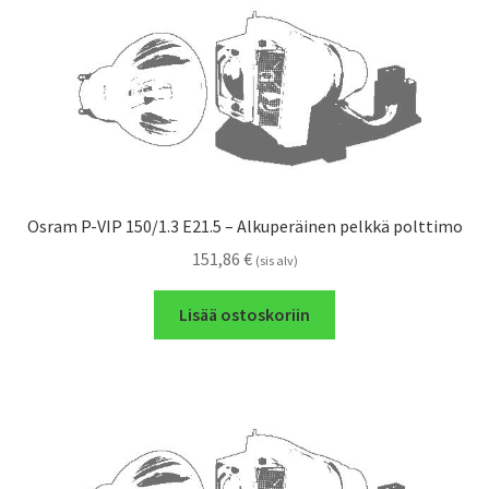
Osram P-VIP 150/1.3 E21.5 – Alkuperäinen pelkkä polttimo
151,86
€
(sis alv)
Lisää ostoskoriin