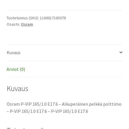
VIP
165/1.0
E17.6
Tuotetunnus (SKU):
1160017165078
Osasto:
Osram
-
Alkuperäinen
pelkkä
polttimo
Kuvaus
määrä
Arviot (0)
Kuvaus
Osram P-VIP 165/1.0 E17.6 – Alkuperäinen pelkkä polttimo
– P-VIP 165/1.0 E17.6 – P-VIP 165/1.0 E17.6