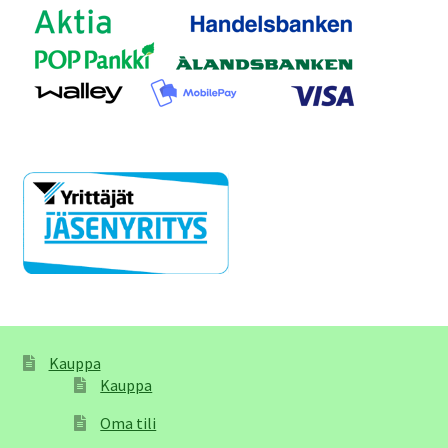
Kauppa
Kauppa
Oma tili