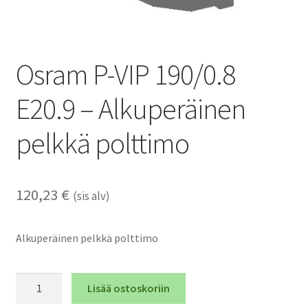
Osram P-VIP 190/0.8
E20.9 – Alkuperäinen
pelkkä polttimo
120,23
€
(sis alv)
Alkuperäinen pelkkä polttimo
Osram
Lisää ostoskoriin
P-