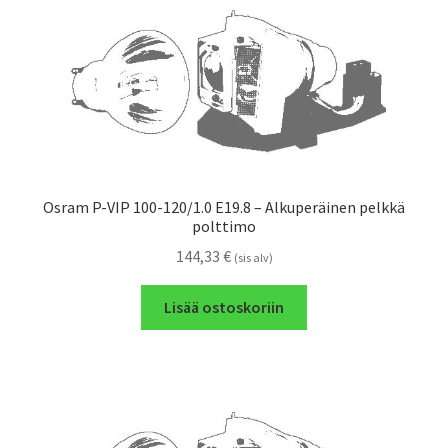
Osram P-VIP 100-120/1.0 E19.8 – Alkuperäinen pelkkä
polttimo
144,33
€
(sis alv)
Lisää ostoskoriin