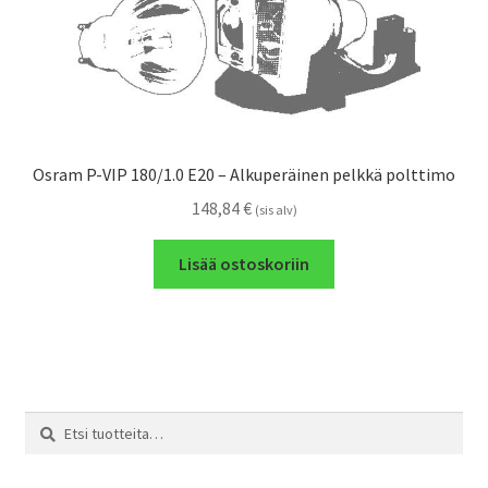
Osram P-VIP 180/1.0 E20 – Alkuperäinen pelkkä polttimo
148,84
€
(sis alv)
Lisää ostoskoriin
Etsi:
Haku