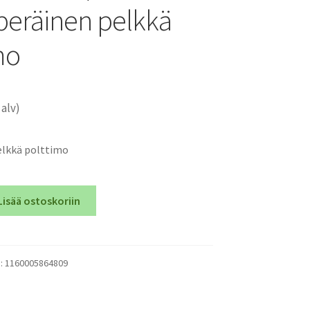
peräinen pelkkä
mo
 alv)
elkkä polttimo
Lisää ostoskoriin
):
1160005864809