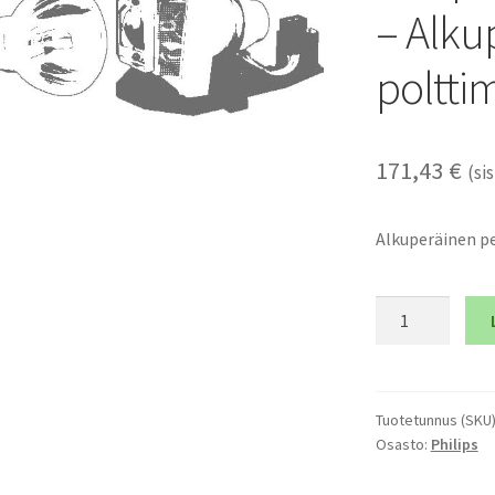
– Alku
poltti
171,43
€
(sis
Alkuperäinen p
Philips
E23
100/120W
1.0
-
Tuotetunnus (SKU
Osasto:
Philips
Alkuperäinen
pelkkä