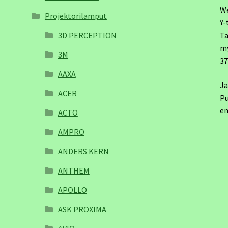
W
Projektorilamput
Y-
3D PERCEPTION
Ta
m
3M
3
AAXA
Ja
ACER
Pu
em
ACTO
AMPRO
ANDERS KERN
ANTHEM
APOLLO
ASK PROXIMA