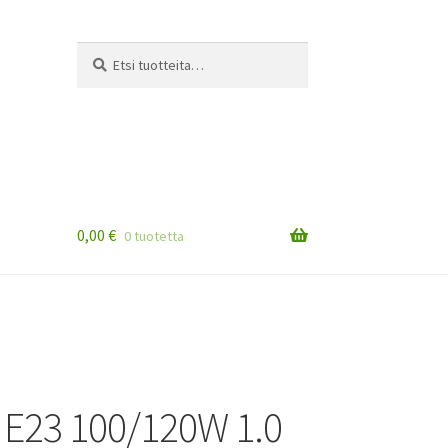
Etsi:
Haku
0,00
€
0 tuotetta
s E23 100/120W 1.0