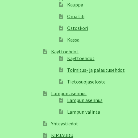
Kauppa
Oma tili
Ostoskori
Kassa
Käyttöehdot
Käyttöehdot
Toimitus- ja palautusehdot
Tietosuojaseloste
Lampun asennus
Lampun asennus
Lampun valinta
Yhteystiedot
KIRJAUDU