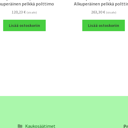
kuperäinen pelkkä polttimo
Alkuperäinen pelkkä poltt
120,23
€
263,30
€
(sis alv)
(sis alv)
Lisää ostoskoriin
Lisää ostoskoriin
Kaukosäätimet
Pr