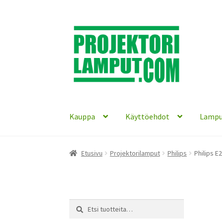
Siirry
Siirry
navigointiin
sisältöön
Kauppa
Käyttöehdot
Lampu
Etusivu
Projektorilamput
Philips
Philips E
Etsi:
Haku