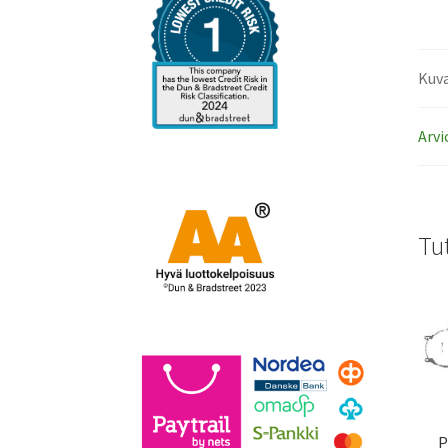
Kuv
Arvi
Tu
P