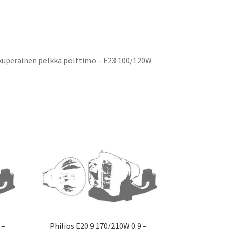
lkuperäinen pelkkä polttimo – E23 100/120W
 –
Philips E20.9 170/210W 0.9 –