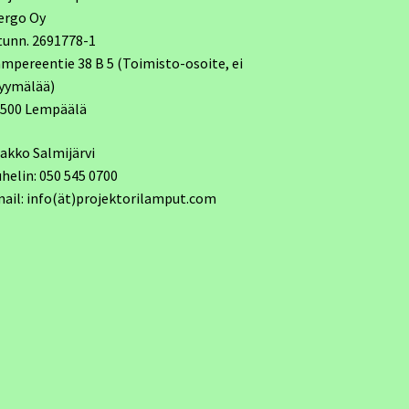
ergo Oy
tunn. 2691778-1
mpereentie 38 B 5 (Toimisto-osoite, ei
yymälää)
7500 Lempäälä
akko Salmijärvi
helin: 050 545 0700
ail: info(ät)projektorilamput.com