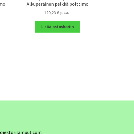
imo
Alkuperäinen pelkkä polttimo
120,23
€
(sis alv)
Lisää ostoskoriin
ojektorilamput.com