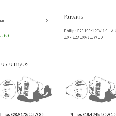
polttimo
määrä
Kuvaus
aus
Philips E23 100/120W 1.0 – A
ot (0)
1.0 – E23 100/120W 1.0
tustu myös
hilips E20.9 170/225W 0.9 –
Philips E19.4 245/280W 1.0