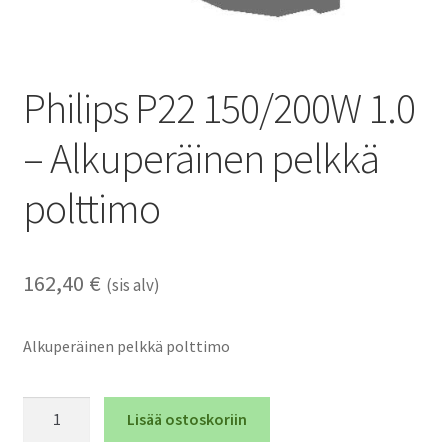
Philips P22 150/200W 1.0
– Alkuperäinen pelkkä
polttimo
162,40
€
(sis alv)
Alkuperäinen pelkkä polttimo
Philips
Lisää ostoskoriin
P22