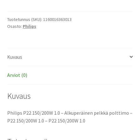
150/200W
1.0
-
Tuotetunnus (SKU):
1160016363013
Osasto:
Philips
Alkuperäinen
pelkkä
polttimo
määrä
Kuvaus
Arviot (0)
Kuvaus
Philips P22 150/200W 1.0 – Alkuperäinen pelkkä polttimo –
P22 150/200W 1.0 – P22 150/200W 1.0