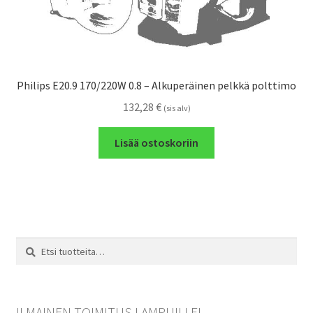
Philips E20.9 170/220W 0.8 – Alkuperäinen pelkkä polttimo
132,28
€
(sis alv)
Lisää ostoskoriin
Etsi:
Haku
ILMAINEN TOIMITUS LAMPUILLE!