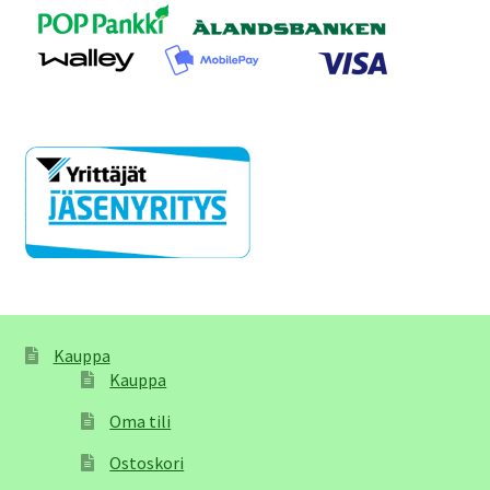
Kauppa
Kauppa
Oma tili
Ostoskori