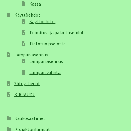
Kassa
Käyttöehdot
Käyttöehdot
Toimitus- ja palautusehdot
Tietosuojaseloste
Lampun asennus
Lampun asennus
Lampun valinta
Yhteystiedot
KIRJAUDU
Kaukosäätimet
Projektorilamput