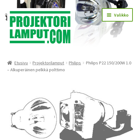
Siirry
Siirry
Valikko
navigointiin
sisältöön
Laajen
Kauppa
alemm
Etusivu
Projektorilamput
Philips
Philips P22 150/200W 1.0
tason
Laajen
– Alkuperäinen pelkkä polttimo
Käyttöehdot
valikko
alemm
tason
Laajen
Lampun asennus
valikko
alemm
tason
Yhteystiedot
valikko
KIRJAUDU