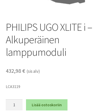
PHILIPS UGO XLITE i –
Alkuperäinen
lamppumoduli
432,98
€
(sis alv)
LCA3119
PHILIPS
Lisää ostoskoriin
UGO