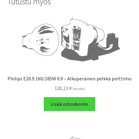
Tutustu myös
Philips E20.9 160/185W 0.9 – Alkuperäinen pelkkä polttimo
120,23
€
(sis alv)
Lisää ostoskoriin