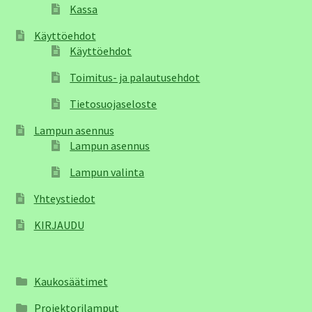
Kassa
Käyttöehdot
Käyttöehdot
Toimitus- ja palautusehdot
Tietosuojaseloste
Lampun asennus
Lampun asennus
Lampun valinta
Yhteystiedot
KIRJAUDU
Kaukosäätimet
Projektorilamput