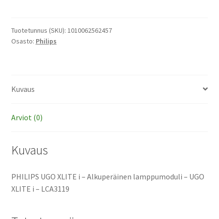
XLITE
i
-
Tuotetunnus (SKU):
1010062562457
Osasto:
Philips
Alkuperäinen
lamppumoduli
määrä
Kuvaus
Arviot (0)
Kuvaus
PHILIPS UGO XLITE i – Alkuperäinen lamppumoduli – UGO
XLITE i – LCA3119