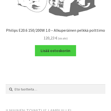
Philips E20.6 150/200W 1.0 – Alkuperäinen pelkkä polttimo
120,23
€
(sis alv)
Lisää ostoskoriin
Etsi:
Haku
ILMAINEN TOIMITUS LAMPUILLE!