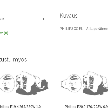
määrä
Kuvaus
aus
PHILIPS XC EL – Alkuperäinen
ot (0)
tustu myös
hilips E19.4 264/330W 1.0 –
Philips E20.9 170/225W 0.9