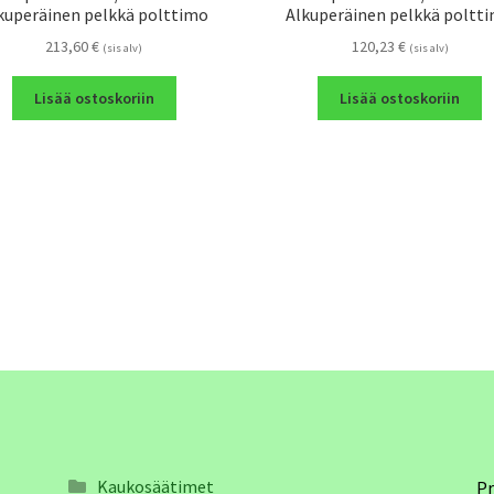
kuperäinen pelkkä polttimo
Alkuperäinen pelkkä poltt
213,60
€
120,23
€
(sis alv)
(sis alv)
Lisää ostoskoriin
Lisää ostoskoriin
Kaukosäätimet
Pr