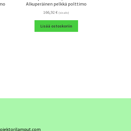
imo
Alkuperäinen pelkkä polttimo
166,92
€
(sis alv)
Lisää ostoskoriin
ojektorilamput.com