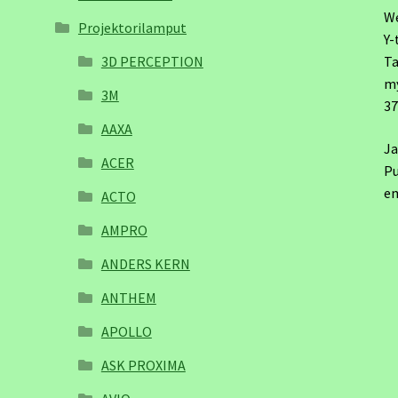
W
Projektorilamput
Y-
3D PERCEPTION
Ta
m
3M
3
AAXA
Ja
ACER
Pu
em
ACTO
AMPRO
ANDERS KERN
ANTHEM
APOLLO
ASK PROXIMA