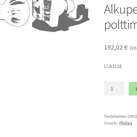
Alkupe
poltti
192,02
€
(sis
LCA3118
PHILIPS
XC
EL
-
Alkuperäinen
Tuotetunnus (SKU
Osasto:
Philips
pelkkä
polttimo