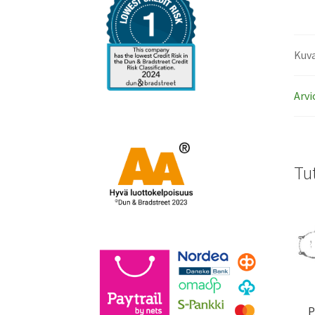
Kuv
Arvi
Tu
P