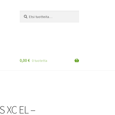
Etsi:
Haku
0,00
€
0 tuotetta
S XC EL –