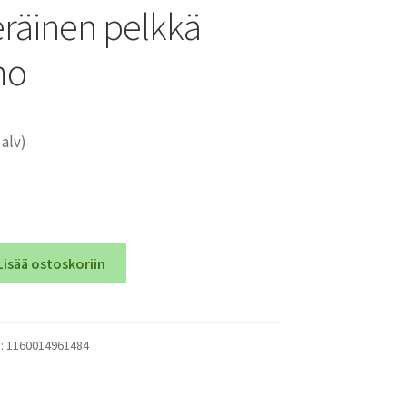
räinen pelkkä
mo
 alv)
Lisää ostoskoriin
):
1160014961484