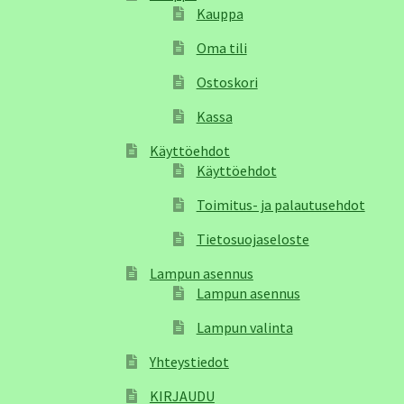
Kauppa
Oma tili
Ostoskori
Kassa
Käyttöehdot
Käyttöehdot
Toimitus- ja palautusehdot
Tietosuojaseloste
Lampun asennus
Lampun asennus
Lampun valinta
Yhteystiedot
KIRJAUDU