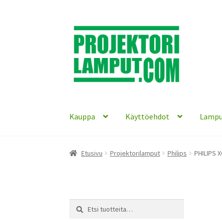
Siirry
Siirry
navigointiin
sisältöön
Kauppa
Käyttöehdot
Lampu
Etusivu
Projektorilamput
Philips
PHILIPS X
Etsi:
Haku