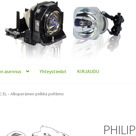
n asennus
Yhteystiedot
KIRJAUDU
C EL – Alkuperäinen pelkkä polttimo
PHILIP