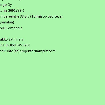
ergo Oy
tunn. 2691778-1
mpereentie 38 B 5 (Toimisto-osoite, ei
yymälää)
7500 Lempäälä
akko Salmijärvi
helin: 050 545 0700
ail: info(ät)projektorilamput.com