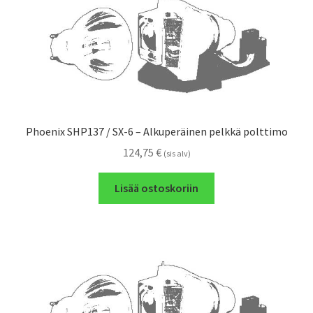
Phoenix SHP137 / SX-6 – Alkuperäinen pelkkä polttimo
124,75
€
(sis alv)
Lisää ostoskoriin