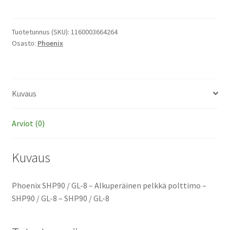
/
GL-
8
Tuotetunnus (SKU):
1160003664264
Osasto:
Phoenix
-
Alkuperäinen
pelkkä
polttimo
Kuvaus
määrä
Arviot (0)
Kuvaus
Phoenix SHP90 / GL-8 – Alkuperäinen pelkkä polttimo –
SHP90 / GL-8 – SHP90 / GL-8