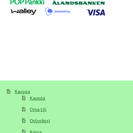
Kauppa
Kauppa
Oma tili
Ostoskori
Kassa