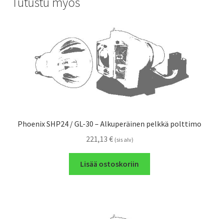
Tutustu myös
Phoenix SHP24 / GL-30 – Alkuperäinen pelkkä polttimo
221,13
€
(sis alv)
Lisää ostoskoriin