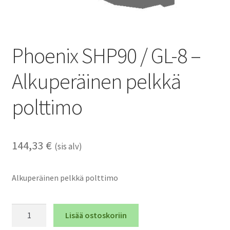
Phoenix SHP90 / GL-8 –
Alkuperäinen pelkkä
polttimo
144,33
€
(sis alv)
Alkuperäinen pelkkä polttimo
Phoenix
Lisää ostoskoriin
SHP90