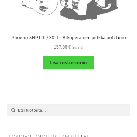
Phoenix SHP110 / SX-1 – Alkuperäinen pelkkä polttimo
157,88
€
(sis alv)
Lisää ostoskoriin
Etsi:
Haku
ILMAINEN TOIMITUS LAMPUILLE!