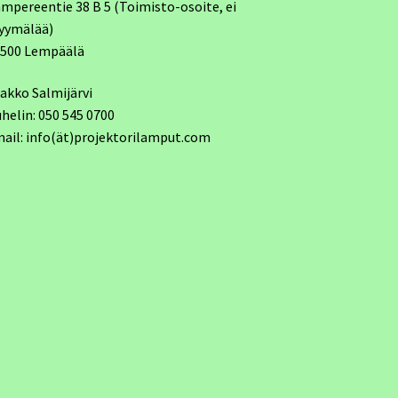
mpereentie 38 B 5 (Toimisto-osoite, ei
yymälää)
7500 Lempäälä
akko Salmijärvi
helin: 050 545 0700
ail: info(ät)projektorilamput.com