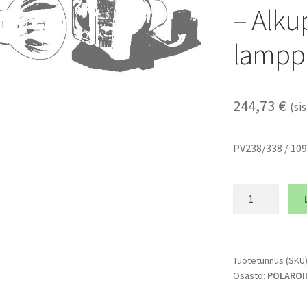
– Alku
lampp
244,73
€
(sis
PV238/338 / 10
POLAROID
POLAVIEW
238
-
Alkuperäinen
Tuotetunnus (SKU
Osasto:
POLAROI
lamppumoduli
määrä