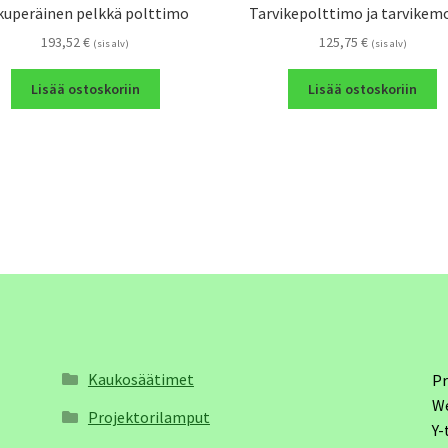
kuperäinen pelkkä polttimo
Tarvikepolttimo ja tarvikem
193,52
€
125,75
€
(sis alv)
(sis alv)
Lisää ostoskoriin
Lisää ostoskoriin
Kaukosäätimet
Pr
W
Projektorilamput
Y-