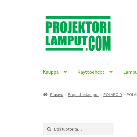
Siirry
Siirry
navigointiin
sisältöön
Kauppa
Käyttöehdot
Lampu
Etusivu
Projektorilamput
POLAROID
POLAR
Etsi:
Haku