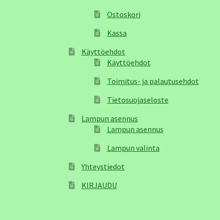
Ostoskori
Kassa
Käyttöehdot
Käyttöehdot
Toimitus- ja palautusehdot
Tietosuojaseloste
Lampun asennus
Lampun asennus
Lampun valinta
Yhteystiedot
KIRJAUDU