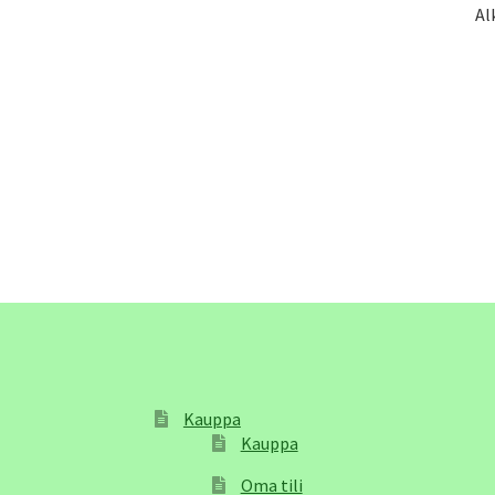
Al
Kauppa
Kauppa
Oma tili