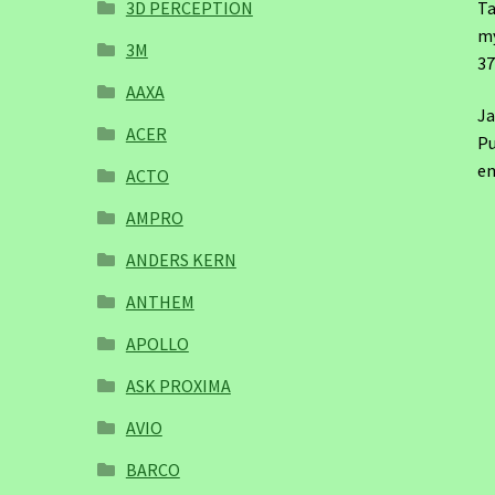
3D PERCEPTION
Ta
m
3M
3
AAXA
Ja
ACER
Pu
em
ACTO
AMPRO
ANDERS KERN
ANTHEM
APOLLO
ASK PROXIMA
AVIO
BARCO