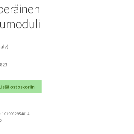
peräinen
umoduli
 alv)
9823
Lisää ostoskoriin
):
1010032954814
D