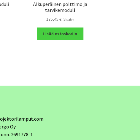
oduli
Alkuperäinen polttimo ja
tarvikemoduli
175,45
€
(sis alv)
Lisää ostoskoriin
ojektorilamput.com
ergo Oy
tunn. 2691778-1