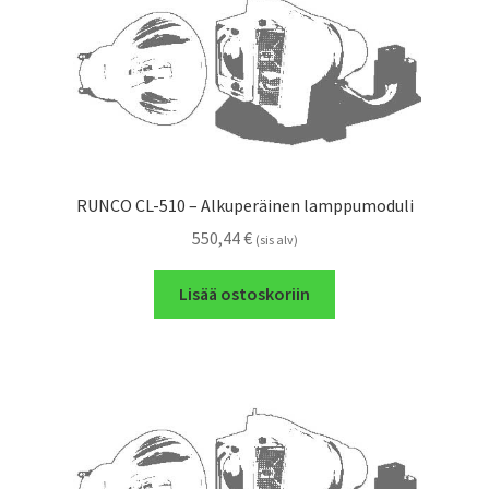
RUNCO CL-510 – Alkuperäinen lamppumoduli
550,44
€
(sis alv)
Lisää ostoskoriin