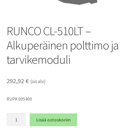
RUNCO CL-510LT –
Alkuperäinen polttimo ja
tarvikemoduli
292,92
€
(sis alv)
RUPA 005400
RUNCO
Lisää ostoskoriin
CL-