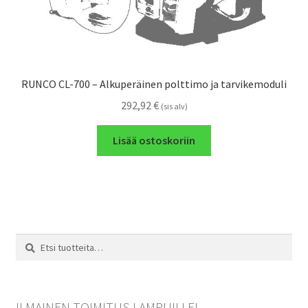
RUNCO CL-700 – Alkuperäinen polttimo ja tarvikemoduli
292,92
€
(sis alv)
Lisää ostoskoriin
Etsi:
Haku
ILMAINEN TOIMITUS LAMPUILLE!