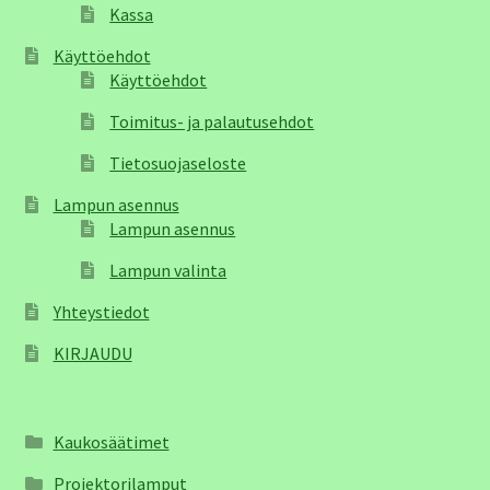
Kassa
Käyttöehdot
Käyttöehdot
Toimitus- ja palautusehdot
Tietosuojaseloste
Lampun asennus
Lampun asennus
Lampun valinta
Yhteystiedot
KIRJAUDU
Kaukosäätimet
Projektorilamput