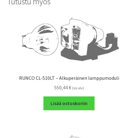
Tutustu myös
RUNCO CL-510LT – Alkuperäinen lamppumoduli
550,44
€
(sis alv)
Lisää ostoskoriin