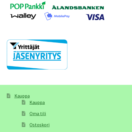
Kauppa
Kauppa
Oma tili
Ostoskori