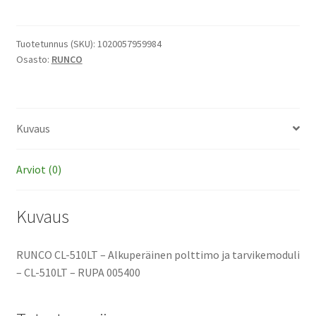
510LT
-
Alkuperäinen
Tuotetunnus (SKU):
1020057959984
Osasto:
RUNCO
polttimo
ja
tarvikemoduli
määrä
Kuvaus
Arviot (0)
Kuvaus
RUNCO CL-510LT – Alkuperäinen polttimo ja tarvikemoduli
– CL-510LT – RUPA 005400