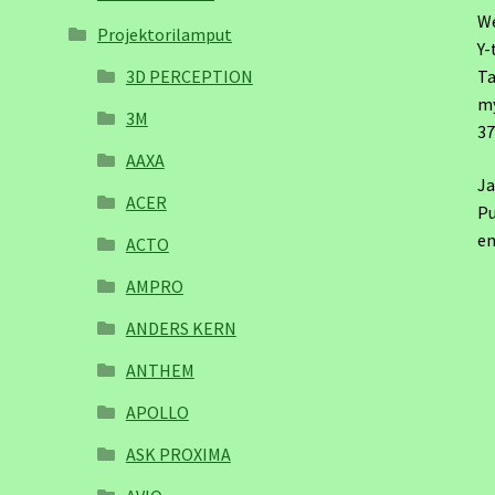
W
Projektorilamput
Y-
3D PERCEPTION
Ta
m
3M
3
AAXA
Ja
ACER
Pu
em
ACTO
AMPRO
ANDERS KERN
ANTHEM
APOLLO
ASK PROXIMA