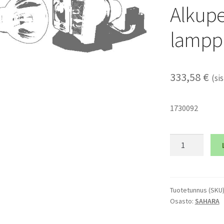
Alkupe
lampp
333,58
€
(sis
1730092
SAHARA
S2000
-
Alkuperäinen
lamppumoduli
Tuotetunnus (SKU
Osasto:
SAHARA
määrä