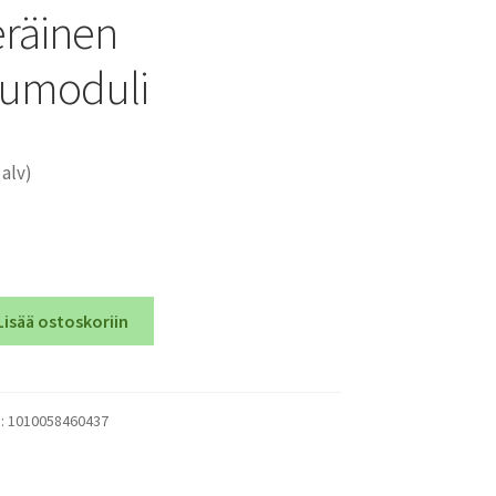
räinen
umoduli
 alv)
Lisää ostoskoriin
):
1010058460437