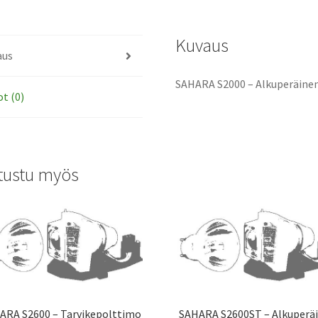
Kuvaus
aus
SAHARA S2000 – Alkuperäine
ot (0)
tustu myös
ARA S2600 – Tarvikepolttimo
SAHARA S2600ST – Alkuperä