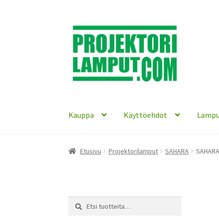
Siirry
Siirry
navigointiin
sisältöön
Kauppa
Käyttöehdot
Lampu
Etusivu
Projektorilamput
SAHARA
SAHARA 
Etsi:
Haku