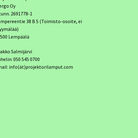
ergo Oy
tunn. 2691778-1
mpereentie 38 B 5 (Toimisto-osoite, ei
yymälää)
7500 Lempäälä
akko Salmijärvi
helin: 050 545 0700
ail: info(ät)projektorilamput.com