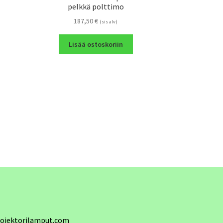
pelkkä polttimo
187,50
€
(sis alv)
Lisää ostoskoriin
ojektorilamput.com