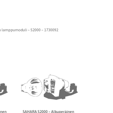
n lamppumoduli – S2000 – 1730092
inen
SAHARA S2000 – Alkuperäinen