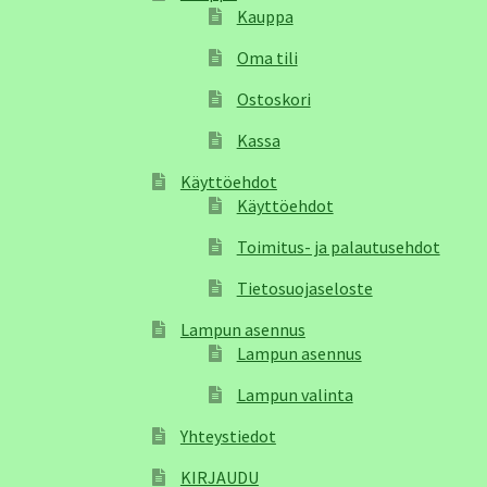
Kauppa
Oma tili
Ostoskori
Kassa
Käyttöehdot
Käyttöehdot
Toimitus- ja palautusehdot
Tietosuojaseloste
Lampun asennus
Lampun asennus
Lampun valinta
Yhteystiedot
KIRJAUDU