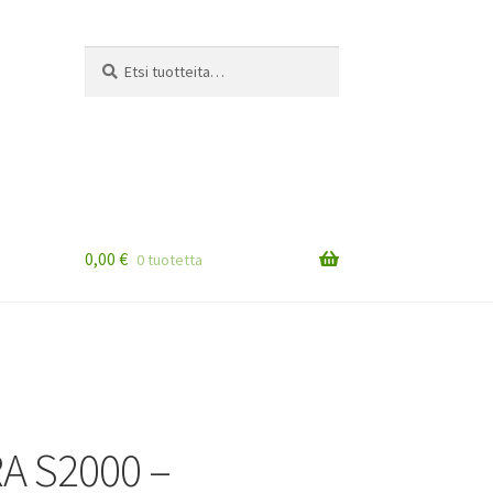
Etsi:
Haku
0,00
€
0 tuotetta
A S2000 –