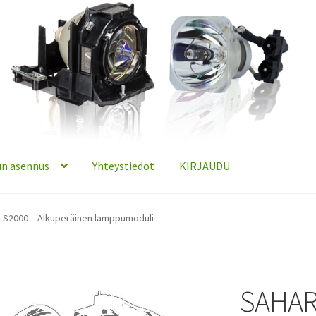
n asennus
Yhteystiedot
KIRJAUDU
S2000 – Alkuperäinen lamppumoduli
SAHAR