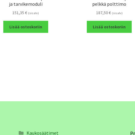
ja tarvikemoduli
pelkkä polttimo
151,35
€
187,50
€
(sis alv)
(sis alv)
Lisää ostoskoriin
Lisää ostoskoriin
Kaukosäätimet
Pr