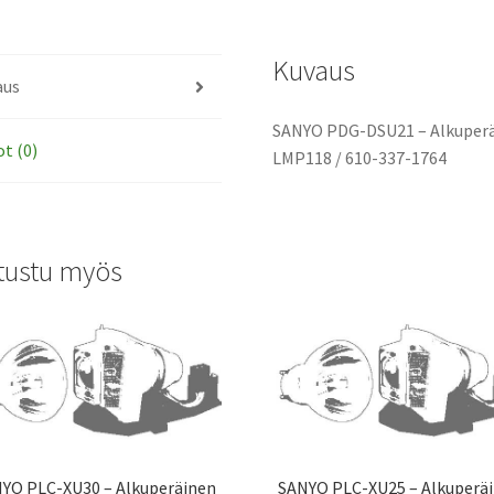
määrä
Kuvaus
aus
SANYO PDG-DSU21 – Alkuperä
ot (0)
LMP118 / 610-337-1764
tustu myös
YO PLC-XU30 – Alkuperäinen
SANYO PLC-XU25 – Alkuperä