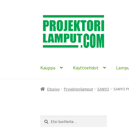
Siirry
Siirry
navigointiin
sisältöön
Kauppa
Käyttöehdot
Lampu
Etusivu
Projektorilamput
SANYO
SANYO PD
Etsi:
Haku