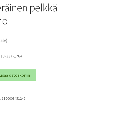
räinen pelkkä
mo
 alv)
610-337-1764
Lisää ostoskoriin
):
1160008451246