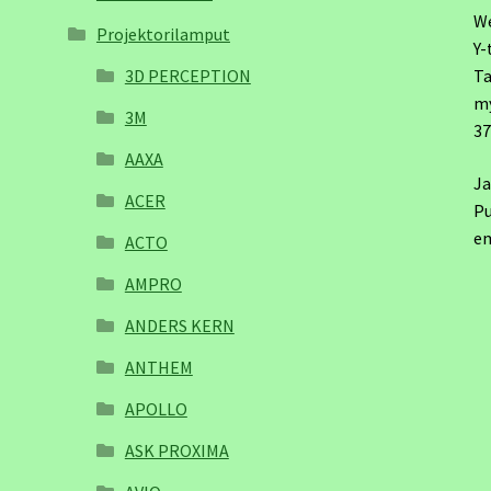
W
Projektorilamput
Y-
3D PERCEPTION
Ta
m
3M
3
AAXA
Ja
ACER
Pu
em
ACTO
AMPRO
ANDERS KERN
ANTHEM
APOLLO
ASK PROXIMA