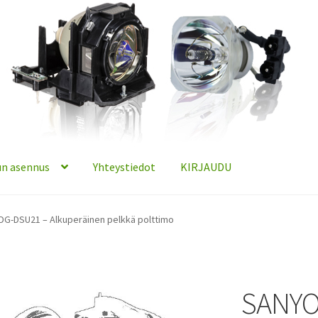
n asennus
Yhteystiedot
KIRJAUDU
G-DSU21 – Alkuperäinen pelkkä polttimo
SANYO