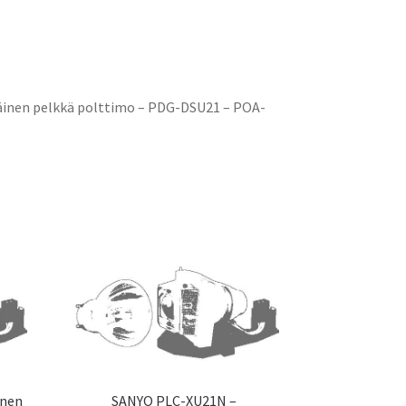
inen pelkkä polttimo – PDG-DSU21 – POA-
inen
SANYO PLC-XU21N –