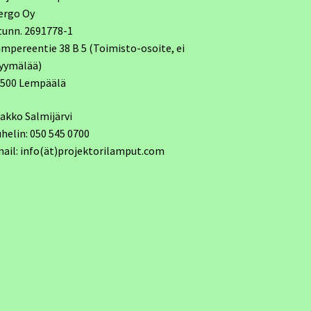
ergo Oy
tunn. 2691778-1
mpereentie 38 B 5 (Toimisto-osoite, ei
yymälää)
7500 Lempäälä
akko Salmijärvi
helin: 050 545 0700
ail: info(ät)projektorilamput.com