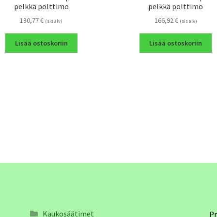
pelkkä polttimo
pelkkä polttimo
130,77
€
166,92
€
(sis alv)
(sis alv)
Lisää ostoskoriin
Lisää ostoskoriin
Kaukosäätimet
Pr