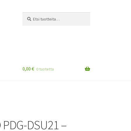
Etsi:
Haku
0,00
€
0 tuotetta
 PDG-DSU21 –