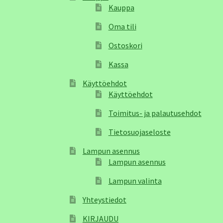
Kauppa
Oma tili
Ostoskori
Kassa
Käyttöehdot
Käyttöehdot
Toimitus- ja palautusehdot
Tietosuojaseloste
Lampun asennus
Lampun asennus
Lampun valinta
Yhteystiedot
KIRJAUDU