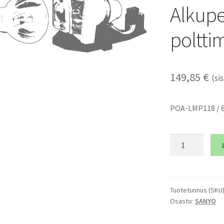
Alkupe
poltti
149,85
€
(sis
POA-LMP118 / 
SANYO
PDG-
DSU21
-
Alkuperäinen
Tuotetunnus (SKU
Osasto:
SANYO
pelkkä
polttimo