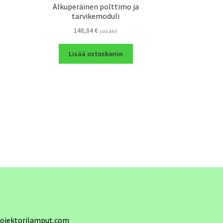
Alkuperäinen polttimo ja
tarvikemoduli
148,84
€
(sis alv)
Lisää ostoskoriin
ojektorilamput.com