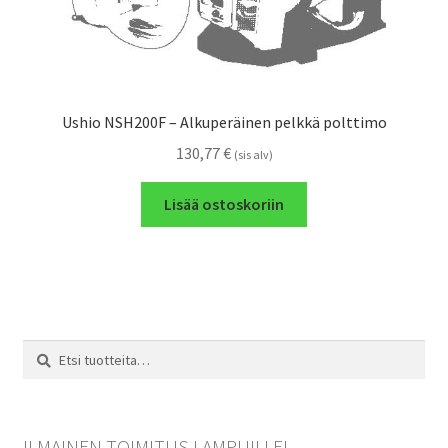
Ushio NSH200F – Alkuperäinen pelkkä polttimo
130,77
€
(sis alv)
Lisää ostoskoriin
Etsi:
Haku
ILMAINEN TOIMITUS LAMPUILLE!