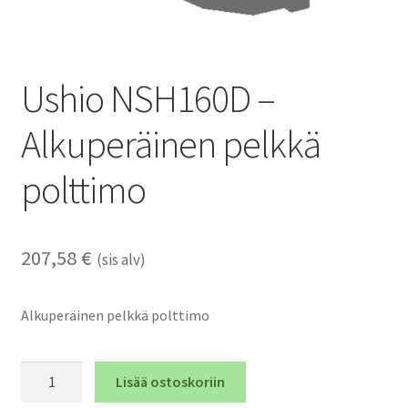
Ushio NSH160D –
Alkuperäinen pelkkä
polttimo
207,58
€
(sis alv)
Alkuperäinen pelkkä polttimo
Ushio
Lisää ostoskoriin
NSH160D