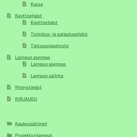
Kassa
Käyttöehdot
Käyttöehdot
Toimitus- ja palautusehdot
Tietosuojaseloste
Lampun asennus
Lampun asennus
Lampun valinta
Yhteystiedot
KIRJAUDU
Kaukosäätimet
Projektorilamput