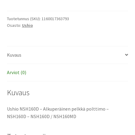
-
Alkuperäinen
pelkkä
Tuotetunnus (SKU):
1160017363793
Osasto:
Ushio
polttimo
määrä
Kuvaus
Arviot (0)
Kuvaus
Ushio NSH160D – Alkuperäinen pelkkä polttimo –
NSH160D – NSH160D / NSH160MD