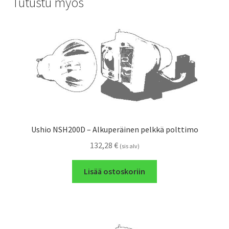
Tutustu myös
Ushio NSH200D – Alkuperäinen pelkkä polttimo
132,28
€
(sis alv)
Lisää ostoskoriin