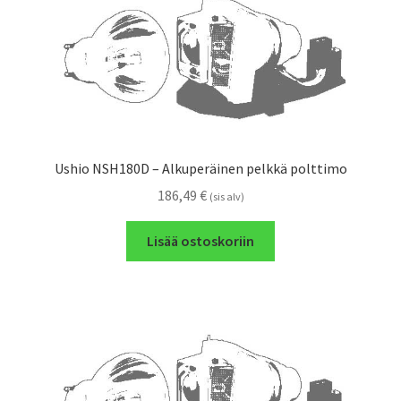
Ushio NSH180D – Alkuperäinen pelkkä polttimo
186,49
€
(sis alv)
Lisää ostoskoriin