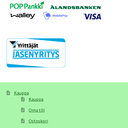
Kauppa
Kauppa
Oma tili
Ostoskori