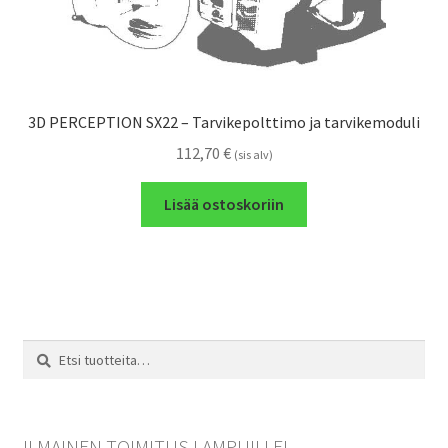
3D PERCEPTION SX22 – Tarvikepolttimo ja tarvikemoduli
112,70
€
(sis alv)
Lisää ostoskoriin
Etsi:
Haku
ILMAINEN TOIMITUS LAMPUILLE!