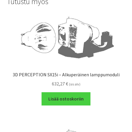
Tutustu myös
3D PERCEPTION SX15i – Alkuperäinen lamppumoduli
632,27
€
(sis alv)
Lisää ostoskoriin