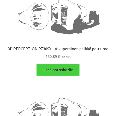
3D PERCEPTION PZ30SX – Alkuperäinen pelkkä polttimo
160,89
€
(sis alv)
Lisää ostoskoriin