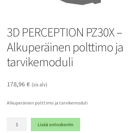
3D PERCEPTION PZ30X –
Alkuperäinen polttimo ja
tarvikemoduli
178,96
€
(sis alv)
Alkuperäinen polttimo ja tarvikemoduli
3D
Lisää ostoskoriin
PERCEPTION