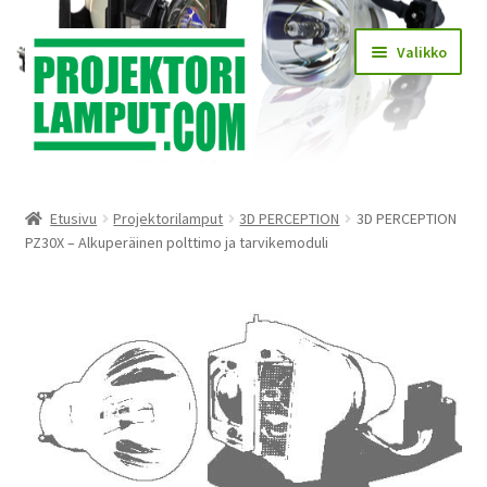
Siirry
Siirry
Valikko
navigointiin
sisältöön
Laajen
Kauppa
alemm
Etusivu
Projektorilamput
3D PERCEPTION
3D PERCEPTION
tason
Laajen
PZ30X – Alkuperäinen polttimo ja tarvikemoduli
Käyttöehdot
valikko
alemm
tason
Laajen
Lampun asennus
valikko
alemm
tason
Yhteystiedot
valikko
KIRJAUDU