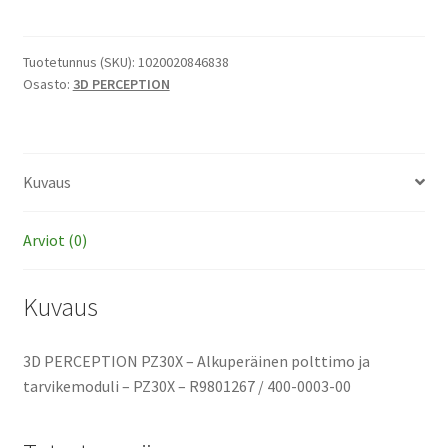
PZ30X
-
Alkuperäinen
Tuotetunnus (SKU):
1020020846838
Osasto:
3D PERCEPTION
polttimo
ja
tarvikemoduli
määrä
Kuvaus
Arviot (0)
Kuvaus
3D PERCEPTION PZ30X – Alkuperäinen polttimo ja
tarvikemoduli – PZ30X – R9801267 / 400-0003-00