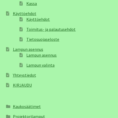
Kassa
Käyttöehdot
Käyttöehdot
Toimitus- ja palautusehdot
Tietosuojaseloste
Lampun asennus
Lampun asennus
Lampun valinta
Yhteystiedot
KIRJAUDU
Kaukosäätimet
Projektorilamput