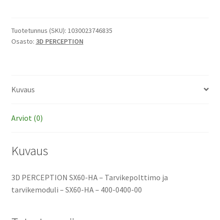
SX60-
HA
-
Tuotetunnus (SKU):
1030023746835
Osasto:
3D PERCEPTION
Tarvikepolttimo
ja
tarvikemoduli
määrä
Kuvaus
Arviot (0)
Kuvaus
3D PERCEPTION SX60-HA – Tarvikepolttimo ja
tarvikemoduli – SX60-HA – 400-0400-00