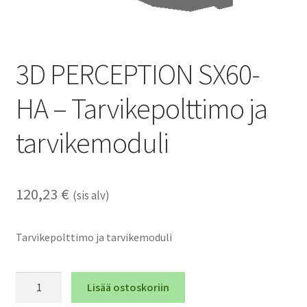
3D PERCEPTION SX60-
HA – Tarvikepolttimo ja
tarvikemoduli
120,23
€
(sis alv)
Tarvikepolttimo ja tarvikemoduli
3D
Lisää ostoskoriin
PERCEPTION