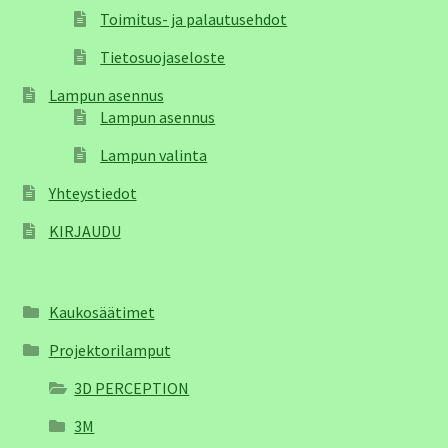
Toimitus- ja palautusehdot
Tietosuojaseloste
Lampun asennus
Lampun asennus
Lampun valinta
Yhteystiedot
KIRJAUDU
Kaukosäätimet
Projektorilamput
3D PERCEPTION
3M