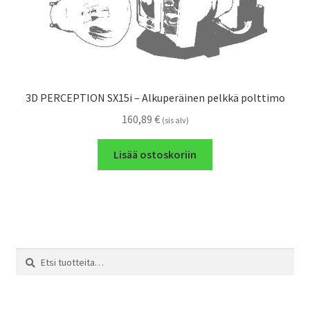
3D PERCEPTION SX15i – Alkuperäinen pelkkä polttimo
160,89
€
(sis alv)
Lisää ostoskoriin
Etsi:
Haku