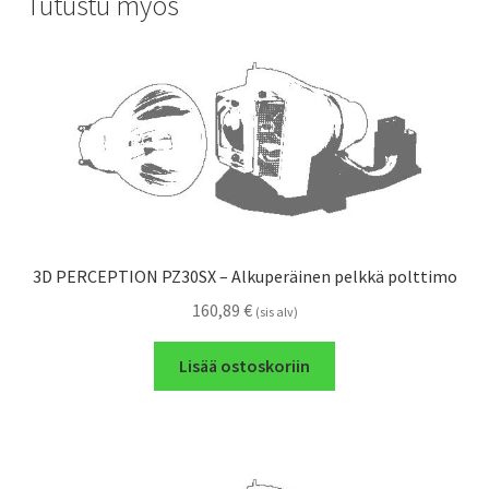
Tutustu myös
3D PERCEPTION PZ30SX – Alkuperäinen pelkkä polttimo
160,89
€
(sis alv)
Lisää ostoskoriin