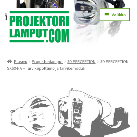
Siirry
Siirry
Valikko
navigointiin
sisältöön
Laajen
Kauppa
alemm
Etusivu
Projektorilamput
3D PERCEPTION
3D PERCEPTION
tason
Laajen
SX60-HA – Tarvikepolttimo ja tarvikemoduli
Käyttöehdot
valikko
alemm
tason
Laajen
Lampun asennus
valikko
alemm
tason
Yhteystiedot
valikko
KIRJAUDU